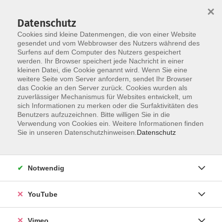
×
Datenschutz
Cookies sind kleine Datenmengen, die von einer Website
gesendet und vom Webbrowser des Nutzers während des
Surfens auf dem Computer des Nutzers gespeichert
Zum Hauptinhalt springen
werden. Ihr Browser speichert jede Nachricht in einer
kleinen Datei, die Cookie genannt wird. Wenn Sie eine
weitere Seite vom Server anfordern, sendet Ihr Browser
das Cookie an den Server zurück. Cookies wurden als
Literatur und Schreiben
zuverlässiger Mechanismus für Websites entwickelt, um
sich Informationen zu merken oder die Surfaktivitäten des
Benutzers aufzuzeichnen. Bitte willigen Sie in die
Verwendung von Cookies ein. Weitere Informationen finden
Sie in unseren Datenschutzhinweisen.
Datenschutz
21 Kurse
Notwendig
zurück zu Kultur und Gestalten
YouTube
Kurse nach Themen
Lesungen und Lesetreffs
10
Vimeo