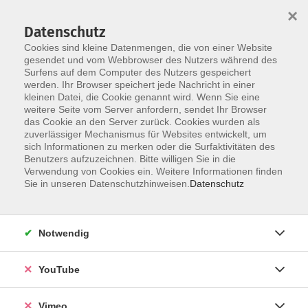
×
Datenschutz
Cookies sind kleine Datenmengen, die von einer Website
gesendet und vom Webbrowser des Nutzers während des
Surfens auf dem Computer des Nutzers gespeichert
Zum Hauptinhalt springen
werden. Ihr Browser speichert jede Nachricht in einer
kleinen Datei, die Cookie genannt wird. Wenn Sie eine
weitere Seite vom Server anfordern, sendet Ihr Browser
das Cookie an den Server zurück. Cookies wurden als
Malen mit Öl farben
zuverlässiger Mechanismus für Websites entwickelt, um
sich Informationen zu merken oder die Surfaktivitäten des
Benutzers aufzuzeichnen. Bitte willigen Sie in die
Verwendung von Cookies ein. Weitere Informationen finden
Sie in unseren Datenschutzhinweisen.
Datenschutz
5 Kurse
Notwendig
zurück zu Malen, Zeichnen & Drucken
YouTube
Ergebnisse filtern
Vimeo