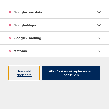
Google-Translate
Digitalfotografie Einführung Teil 1
Do. 15.10.2026 17:30
Google-Maps
Google-Tracking
Matomo
Auswahl
Alle Cookies akzeptieren und
speichern
schließen
Social Media
Impressum
AGB
Datenschutzerklärung
Sitemap