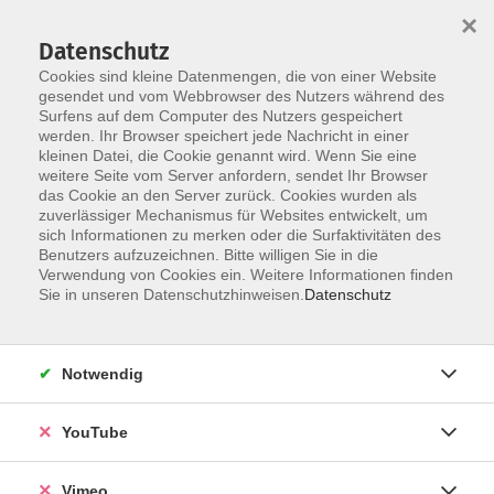
×
Datenschutz
Cookies sind kleine Datenmengen, die von einer Website
gesendet und vom Webbrowser des Nutzers während des
Surfens auf dem Computer des Nutzers gespeichert
Zum Hauptinhalt springen
werden. Ihr Browser speichert jede Nachricht in einer
kleinen Datei, die Cookie genannt wird. Wenn Sie eine
weitere Seite vom Server anfordern, sendet Ihr Browser
das Cookie an den Server zurück. Cookies wurden als
Spanisch
zuverlässiger Mechanismus für Websites entwickelt, um
sich Informationen zu merken oder die Surfaktivitäten des
Benutzers aufzuzeichnen. Bitte willigen Sie in die
Verwendung von Cookies ein. Weitere Informationen finden
Sie in unseren Datenschutzhinweisen.
Datenschutz
97 Kurse
Notwendig
zurück zu Fremdsprachen
YouTube
Kurse nach Themen
Ergänzendes Angebot
21
Vimeo