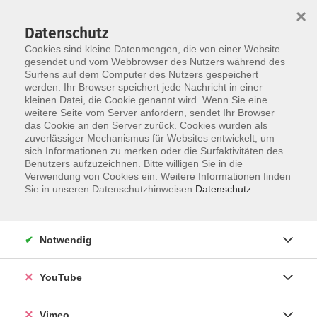
×
Datenschutz
Cookies sind kleine Datenmengen, die von einer Website
gesendet und vom Webbrowser des Nutzers während des
Surfens auf dem Computer des Nutzers gespeichert
Zum Hauptinhalt springen
werden. Ihr Browser speichert jede Nachricht in einer
kleinen Datei, die Cookie genannt wird. Wenn Sie eine
weitere Seite vom Server anfordern, sendet Ihr Browser
das Cookie an den Server zurück. Cookies wurden als
junge vhs
zuverlässiger Mechanismus für Websites entwickelt, um
sich Informationen zu merken oder die Surfaktivitäten des
Benutzers aufzuzeichnen. Bitte willigen Sie in die
Verwendung von Cookies ein. Weitere Informationen finden
Sie in unseren Datenschutzhinweisen.
Datenschutz
79 Kurse
Notwendig
zurück zu Junge VHS / Elternakademie
YouTube
Ob Nachhilfe, Sport oder einfach nur kreativ
sein
Vimeo