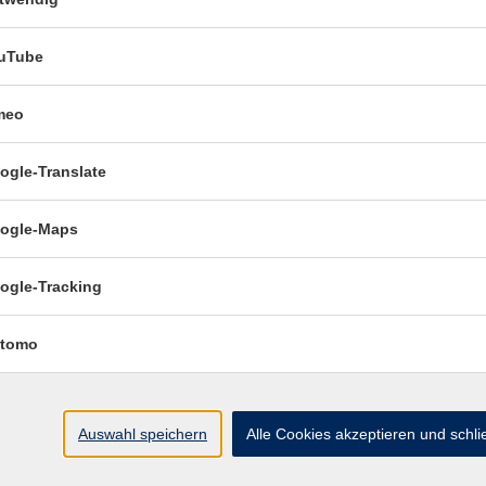
vhs.wissen live: Versunkene Welten:
uTube
Ruinenstädte in der Antike von Troja bis
Pompeji
meo
vhs.wissen live: Gemeinsames und Kurios
ogle-Translate
unter den Sprachen Europas
ogle-Maps
Krippenschau´n 2026
ogle-Tracking
Weihnachts-Krippenfahrt nach Radolfzell
tomo
Auswahl speichern
Alle Cookies akzeptieren und schl