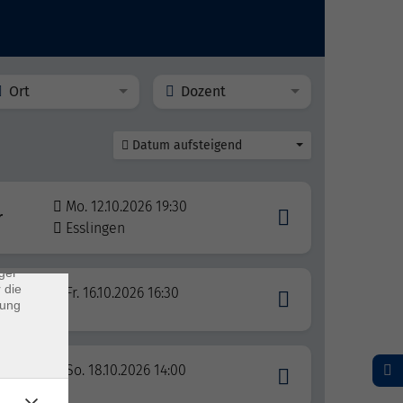
Ort
Dozent
Datum aufsteigend
×
Mo. 12.10.2026 19:30
r
rs
Esslingen
ei, die
ndet
ger
 die
Fr. 16.10.2026 16:30
dung
So. 18.10.2026 14:00