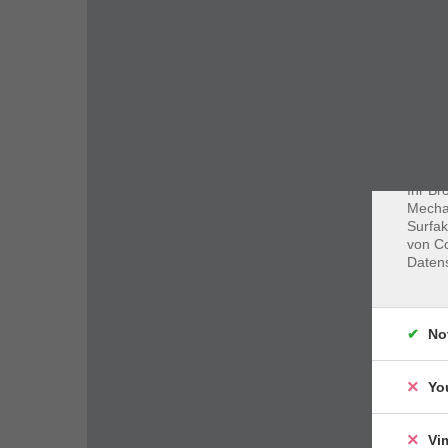
Dat
Cookie
Webbr
gespei
Cookie
Ihr Br
Mechan
Surfak
von Co
Daten
No
Yo
Vi