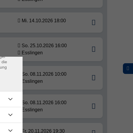
×
Mi. 14.10.2026 18:00
rs
So. 25.10.2026 16:00
ei, die
ndet
Esslingen
ger
 die
dung
So. 08.11.2026 10:00
Esslingen
So. 08.11.2026 16:00
Esslingen
Fr. 20.11.2026 19:30