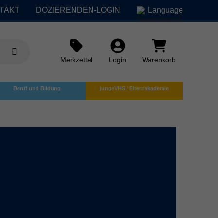
TAKT
DOZIERENDEN-LOGIN
Language
Merkzettel
Login
Warenkorb
Beruf und Bildung
jungeVHS / Elternakademie