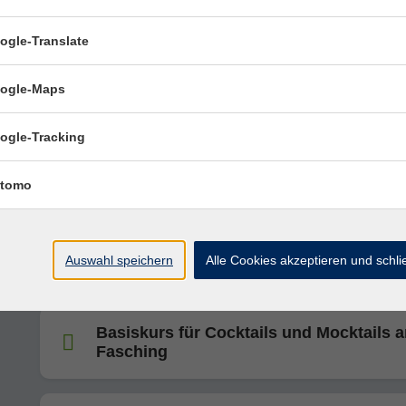
ogle-Translate
Baristakurs Coffeelab - "Level 1 –Das
ogle-Maps
Barista-Fundament"
ogle-Tracking
Basiskurs für Cocktails und Mocktails
tomo
Baristakurs Coffeelab - "Level 1 –Das
Auswahl speichern
Alle Cookies akzeptieren und schl
Barista-Fundament"
Basiskurs für Cocktails und Mocktails 
Fasching