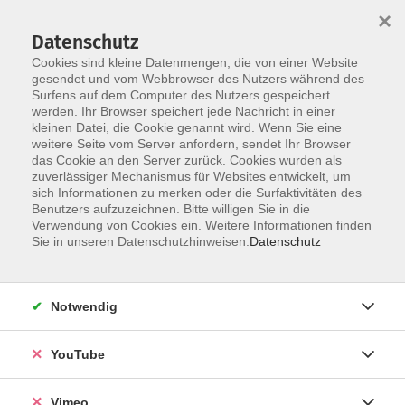
×
Datenschutz
Cookies sind kleine Datenmengen, die von einer Website
gesendet und vom Webbrowser des Nutzers während des
Surfens auf dem Computer des Nutzers gespeichert
Zum Hauptinhalt springen
werden. Ihr Browser speichert jede Nachricht in einer
kleinen Datei, die Cookie genannt wird. Wenn Sie eine
weitere Seite vom Server anfordern, sendet Ihr Browser
das Cookie an den Server zurück. Cookies wurden als
Online Kurse
zuverlässiger Mechanismus für Websites entwickelt, um
sich Informationen zu merken oder die Surfaktivitäten des
Benutzers aufzuzeichnen. Bitte willigen Sie in die
Verwendung von Cookies ein. Weitere Informationen finden
Sie in unseren Datenschutzhinweisen.
Datenschutz
323 Kurse
Notwendig
Kurse nach Themen
YouTube
Beruf und Karriere
47
Gesellschaft und Leben
29
Vimeo