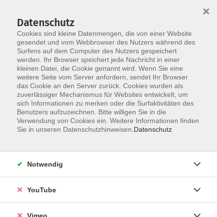
×
Datenschutz
Cookies sind kleine Datenmengen, die von einer Website
gesendet und vom Webbrowser des Nutzers während des
Surfens auf dem Computer des Nutzers gespeichert
Zum Hauptinhalt springen
Sie sind hier:
werden. Ihr Browser speichert jede Nachricht in einer
ÜBER UNS
Unsere Kursleitenden
kleinen Datei, die Cookie genannt wird. Wenn Sie eine
weitere Seite vom Server anfordern, sendet Ihr Browser
das Cookie an den Server zurück. Cookies wurden als
Papazoglou, Athina
zuverlässiger Mechanismus für Websites entwickelt, um
sich Informationen zu merken oder die Surfaktivitäten des
Benutzers aufzuzeichnen. Bitte willigen Sie in die
Verwendung von Cookies ein. Weitere Informationen finden
Sie in unseren Datenschutzhinweisen.
Datenschutz
VwV Berufsbezogener Aufbaukurs mit Zielniveau
B1
Mo. 15.06.2026 13:30
Notwendig
Esslingen
YouTube
Vimeo