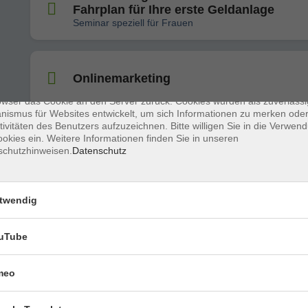
Fahrplan für Ihre erste Geldanlage
Seminar speziell für Frauen
enschutz
s sind kleine Datenmengen, die von einer Website gesendet und vom
owser des Nutzers während des Surfens auf dem Computer des Nutze
chert werden. Ihr Browser speichert jede Nachricht in einer kleinen Dat
Onlinemarketing
 genannt wird. Wenn Sie eine weitere Seite vom Server anfordern, se
owser das Cookie an den Server zurück. Cookies wurden als zuverlässi
ismus für Websites entwickelt, um sich Informationen zu merken oder
tivitäten des Benutzers aufzuzeichnen. Bitte willigen Sie in die Verwen
okies ein. Weitere Informationen finden Sie in unseren
Dein Weg ins Cockpit – Pilot:in werden
schutzhinweisen.
Datenschutz
twendig
KI trifft Powerpoint: Künstliche Intellige
für Präsentationen
uTube
Superhirn
meo
Vokabeln lernen im Sekundentakt