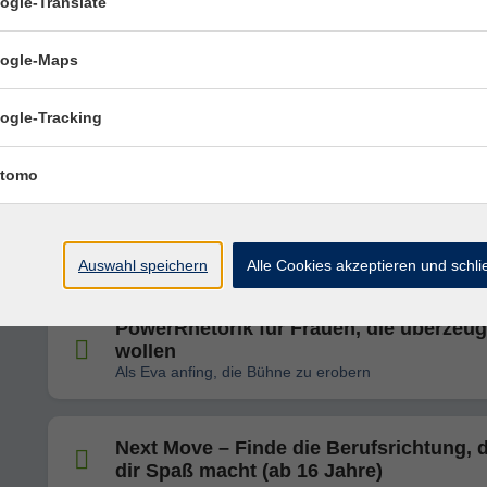
ogle-Translate
Die ganze Welt ist eine Bühne - Auftrete
und Präsentieren
ogle-Maps
ogle-Tracking
Einführung in Künstliche Intelligenz (KI)
ChatGPT geschickt nutzen
tomo
5 Wege zu einem perfekten Gedächtnis
Auswahl speichern
Alle Cookies akzeptieren und schl
PowerRhetorik für Frauen, die überzeu
wollen
Als Eva anfing, die Bühne zu erobern
Next Move – Finde die Berufsrichtung, d
dir Spaß macht (ab 16 Jahre)