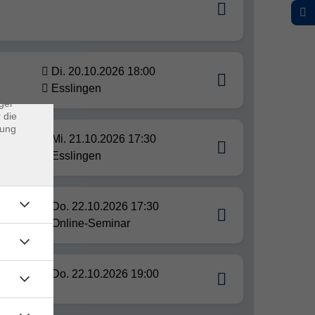
×
rs
Di. 20.10.2026 18:00
ei, die
Esslingen
ndet
ger
 die
dung
Mi. 21.10.2026 17:30
Esslingen
nz
Do. 22.10.2026 17:30
Online-Seminar
Do. 22.10.2026 19:00