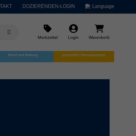
TAKT
DOZIERENDEN-LOGIN
Language
Merkzettel
Login
Warenkorb
Beruf und Bildung
jungeVHS / Elternakademie