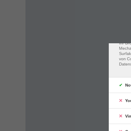
Dat
Cookie
Webbr
gespei
Cookie
Ihr Br
Mechan
Surfak
von Co
Daten
No
Yo
Vi