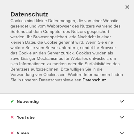
×
Datenschutz
Cookies sind kleine Datenmengen, die von einer Website
gesendet und vom Webbrowser des Nutzers während des
Surfens auf dem Computer des Nutzers gespeichert
Zum Hauptinhalt springen
werden. Ihr Browser speichert jede Nachricht in einer
kleinen Datei, die Cookie genannt wird. Wenn Sie eine
weitere Seite vom Server anfordern, sendet Ihr Browser
Der Kurs konnte nicht gefunden werden.
das Cookie an den Server zurück. Cookies wurden als
zuverlässiger Mechanismus für Websites entwickelt, um
sich Informationen zu merken oder die Surfaktivitäten des
Benutzers aufzuzeichnen. Bitte willigen Sie in die
Verwendung von Cookies ein. Weitere Informationen finden
Sie in unseren Datenschutzhinweisen.
Datenschutz
Social Media
Impressum
Notwendig
AGB
Datenschutzerklärung
YouTube
Sitemap
Widerruf
Vimeo