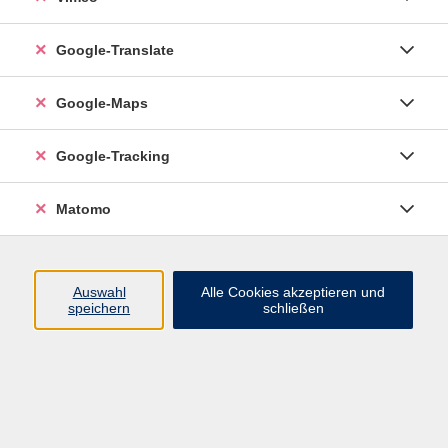
Google-Translate
vhs Esslingen am Neckar
Google-Maps
Volkshochschule
Esslingen am Neckar
Mettinger Straße 125
Google-Tracking
73728 Esslingen am Neckar
Matomo
info@vhs-esslingen.de
Tel: 0711 55021-0
Auswahl
Alle Cookies akzeptieren und
speichern
schließen
Öffnungszeiten:
Mo–Fr vormittags:
9–12.30 Uhr telefonisch und
persönlich erreichbar
Mo–Do nachmittags:
13.30–17 Uhr nur persönlich