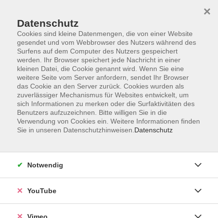
×
Datenschutz
Cookies sind kleine Datenmengen, die von einer Website
gesendet und vom Webbrowser des Nutzers während des
Surfens auf dem Computer des Nutzers gespeichert
Zum Hauptinhalt springen
Sie sind hier:
werden. Ihr Browser speichert jede Nachricht in einer
ÜBER UNS
Unsere Kursleitenden
kleinen Datei, die Cookie genannt wird. Wenn Sie eine
weitere Seite vom Server anfordern, sendet Ihr Browser
das Cookie an den Server zurück. Cookies wurden als
zuverlässiger Mechanismus für Websites entwickelt, um
sich Informationen zu merken oder die Surfaktivitäten des
Benutzers aufzuzeichnen. Bitte willigen Sie in die
Bayazit, Hakan
Verwendung von Cookies ein. Weitere Informationen finden
Sie in unseren Datenschutzhinweisen.
Datenschutz
Notwendig
Keine passenden Kurse gefunden.
YouTube
Vimeo