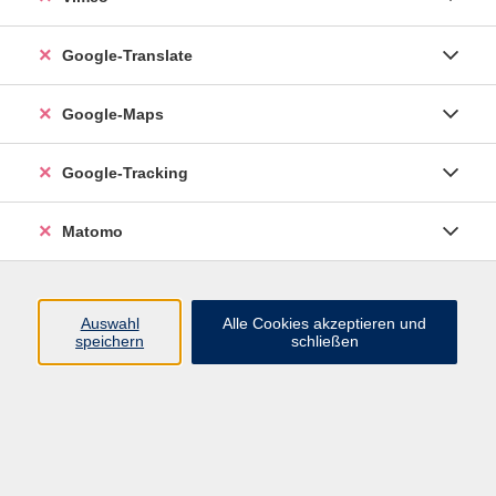
zurück zur Übersicht
Google-Translate
Social Media
Google-Maps
Impressum
Google-Tracking
AGB
Datenschutzerklärung
Matomo
Sitemap
Widerruf
Auswahl
Alle Cookies akzeptieren und
speichern
schließen
vhs Esslingen am Neckar
Volkshochschule
Esslingen am Neckar
Mettinger Straße 125
73728 Esslingen am Neckar