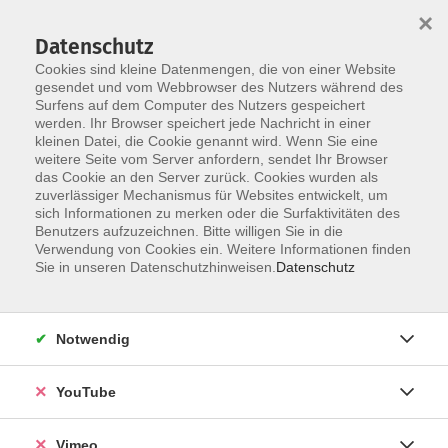
×
Datenschutz
Cookies sind kleine Datenmengen, die von einer Website
gesendet und vom Webbrowser des Nutzers während des
Surfens auf dem Computer des Nutzers gespeichert
Zum Hauptinhalt springen
werden. Ihr Browser speichert jede Nachricht in einer
kleinen Datei, die Cookie genannt wird. Wenn Sie eine
weitere Seite vom Server anfordern, sendet Ihr Browser
das Cookie an den Server zurück. Cookies wurden als
zuverlässiger Mechanismus für Websites entwickelt, um
Kombi-Card
sich Informationen zu merken oder die Surfaktivitäten des
Benutzers aufzuzeichnen. Bitte willigen Sie in die
Sie wissen nicht, was die Kombi-Card
Verwendung von Cookies ein. Weitere Informationen finden
ist? Dann klicken Sie hier:
Sie in unseren Datenschutzhinweisen.
Datenschutz
zur Kombi-Card
Notwendig
Sie möchten eine Kombi-Card
kaufen? Dann klicken Sie hier:
YouTube
Kombi-Card in den Warenkorb legen
Vimeo