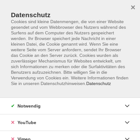
×
Datenschutz
Cookies sind kleine Datenmengen, die von einer Website
gesendet und vom Webbrowser des Nutzers während des
Surfens auf dem Computer des Nutzers gespeichert
Zum Hauptinhalt springen
werden. Ihr Browser speichert jede Nachricht in einer
kleinen Datei, die Cookie genannt wird. Wenn Sie eine
weitere Seite vom Server anfordern, sendet Ihr Browser
das Cookie an den Server zurück. Cookies wurden als
Vegan / Vegetarisches
zuverlässiger Mechanismus für Websites entwickelt, um
sich Informationen zu merken oder die Surfaktivitäten des
Benutzers aufzuzeichnen. Bitte willigen Sie in die
Verwendung von Cookies ein. Weitere Informationen finden
Sie in unseren Datenschutzhinweisen.
Datenschutz
10 Kurse
Notwendig
zurück zu Essen und Trinken
YouTube
Ergebnisse filtern
Vimeo