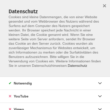
×
Datenschutz
Cookies sind kleine Datenmengen, die von einer Website
gesendet und vom Webbrowser des Nutzers während des
Surfens auf dem Computer des Nutzers gespeichert
Zum Hauptinhalt springen
werden. Ihr Browser speichert jede Nachricht in einer
kleinen Datei, die Cookie genannt wird. Wenn Sie eine
weitere Seite vom Server anfordern, sendet Ihr Browser
das Cookie an den Server zurück. Cookies wurden als
A1 Standardkurse
zuverlässiger Mechanismus für Websites entwickelt, um
sich Informationen zu merken oder die Surfaktivitäten des
Benutzers aufzuzeichnen. Bitte willigen Sie in die
Verwendung von Cookies ein. Weitere Informationen finden
Sie in unseren Datenschutzhinweisen.
Datenschutz
31 Kurse
Notwendig
zurück zu Spanisch
YouTube
Natalia Spachmüller
Fachbereichsleitung Fremdsprachen
Vimeo