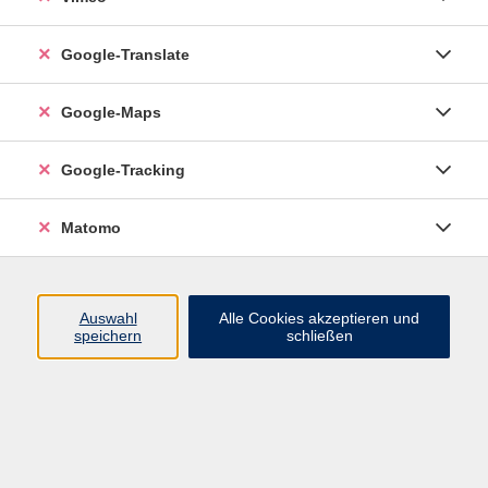
0711 55021 - 201
natalia.spachmueller@vhs-
Google-Translate
esslingen.de
Google-Maps
Ergebnisse filtern
Google-Tracking
Online Spanisch am Vormittag für Anfänger
Matomo
(A1), ab Lektion 1
Mo. 20.04.2026 09:00
Esslingen
Auswahl
Alle Cookies akzeptieren und
speichern
schließen
Online Spanisch am Vormittag für Anfänger
(A1), ab Lektion 3
Mo. 14.09.2026 09:00