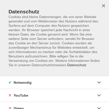
×
Datenschutz
Cookies sind kleine Datenmengen, die von einer Website
gesendet und vom Webbrowser des Nutzers während des
Surfens auf dem Computer des Nutzers gespeichert
Zum Hauptinhalt springen
werden. Ihr Browser speichert jede Nachricht in einer
kleinen Datei, die Cookie genannt wird. Wenn Sie eine
weitere Seite vom Server anfordern, sendet Ihr Browser
Der Kurs konnte nicht gefunden werden.
das Cookie an den Server zurück. Cookies wurden als
zuverlässiger Mechanismus für Websites entwickelt, um
sich Informationen zu merken oder die Surfaktivitäten des
Benutzers aufzuzeichnen. Bitte willigen Sie in die
Verwendung von Cookies ein. Weitere Informationen finden
Sie in unseren Datenschutzhinweisen.
Datenschutz
Social Media
Impressum
Notwendig
AGB
Datenschutzerklärung
YouTube
Sitemap
Widerruf
Vimeo