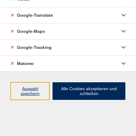
Google-Translate
vhs Esslingen am Neckar
Google-Maps
Volkshochschule
Esslingen am Neckar
Mettinger Straße 125
Google-Tracking
73728 Esslingen am Neckar
Matomo
info@vhs-esslingen.de
Tel: 0711 55021-0
Auswahl
Alle Cookies akzeptieren und
speichern
schließen
Öffnungszeiten:
Mo–Fr vormittags:
9–12.30 Uhr telefonisch und
persönlich erreichbar
Mo–Do nachmittags:
13.30–17 Uhr nur persönlich