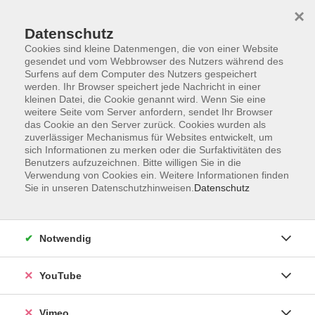
×
Datenschutz
Cookies sind kleine Datenmengen, die von einer Website
gesendet und vom Webbrowser des Nutzers während des
Surfens auf dem Computer des Nutzers gespeichert
Zum Hauptinhalt springen
werden. Ihr Browser speichert jede Nachricht in einer
kleinen Datei, die Cookie genannt wird. Wenn Sie eine
weitere Seite vom Server anfordern, sendet Ihr Browser
Der Kurs konnte nicht gefunden werden.
das Cookie an den Server zurück. Cookies wurden als
zuverlässiger Mechanismus für Websites entwickelt, um
sich Informationen zu merken oder die Surfaktivitäten des
Benutzers aufzuzeichnen. Bitte willigen Sie in die
Verwendung von Cookies ein. Weitere Informationen finden
Sie in unseren Datenschutzhinweisen.
Datenschutz
Social Media
Impressum
Notwendig
AGB
Datenschutzerklärung
YouTube
Sitemap
Widerruf
Vimeo