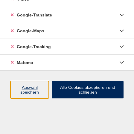
Google-Translate
vhs Esslingen am Neckar
Google-Maps
Volkshochschule
Esslingen am Neckar
Mettinger Straße 125
Google-Tracking
73728 Esslingen am Neckar
Matomo
info@vhs-esslingen.de
Tel: 0711 55021-0
Auswahl
Alle Cookies akzeptieren und
speichern
schließen
Öffnungszeiten:
Mo–Fr vormittags:
9–12.30 Uhr telefonisch und
persönlich erreichbar
Mo–Do nachmittags:
13.30–17 Uhr nur persönlich