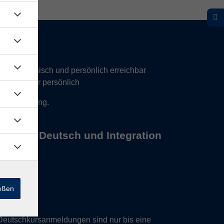
hr telefonisch und persönlich erreichbar
17 Uhr nur persönlich
 Vereinbarung.
s Büros Deutsch und Integration
ießen
Deutschkursanmeldungen sind nur bis eine