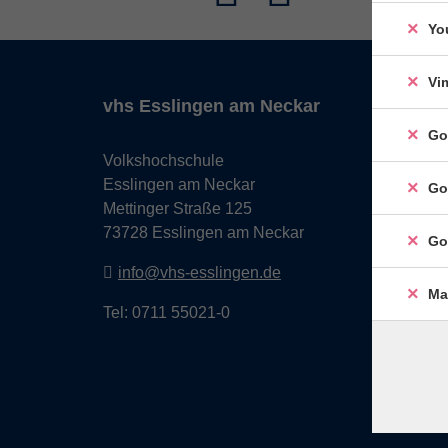
Yo
Vi
vhs Esslingen am Neckar
Go
Volkshochschule
Esslingen am Neckar
Go
Mettinger Straße 125
73728 Esslingen am Neckar
Go
info@vhs-esslingen.de
Ma
Tel: 0711 55021-0