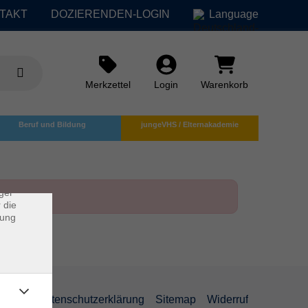
TAKT
DOZIERENDEN-LOGIN
Language
Merkzettel
Login
Warenkorb
×
Beruf und Bildung
jungeVHS / Elternakademie
rs
ei, die
ndet
ger
 die
dung
AGB
Datenschutzerklärung
Sitemap
Widerruf