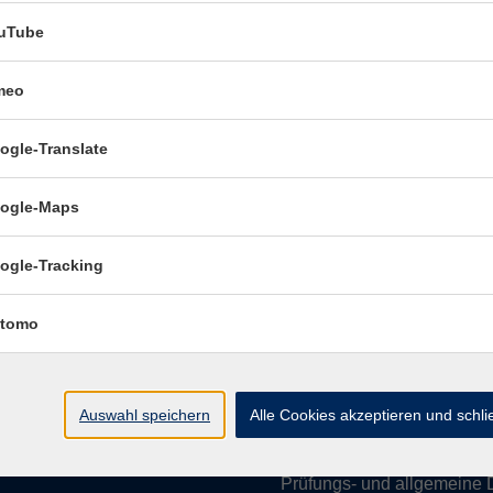
uTube
meo
Öffnungszeiten:
ogle-Translate
Mo–Fr vormittags:
9–12.30 U
Mo–Do nachmittags:
13.30–
ogle-Maps
Termine für Beratung nach
ogle-Tracking
Öffnungszeiten de
(Raum 3.01):
tomo
Mo
9-12 Uhr / 13-15 Uhr
Di
9-12 Uhr
Mi
9-12 Uhr
Auswahl speichern
Alle Cookies akzeptieren und schl
Do & Fr
geschlossen
Prüfungs- und allgemeine 