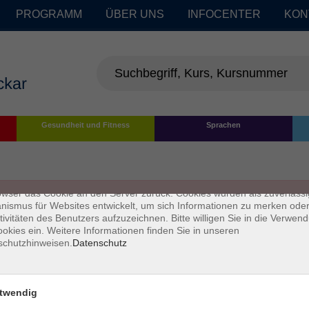
PROGRAMM
ÜBER UNS
INFOCENTER
KON
enschutz
Gesundheit und Fitness
Sprachen
s sind kleine Datenmengen, die von einer Website gesendet und vom
owser des Nutzers während des Surfens auf dem Computer des Nutze
chert werden. Ihr Browser speichert jede Nachricht in einer kleinen Dat
 genannt wird. Wenn Sie eine weitere Seite vom Server anfordern, se
owser das Cookie an den Server zurück. Cookies wurden als zuverlässi
ismus für Websites entwickelt, um sich Informationen zu merken oder
tivitäten des Benutzers aufzuzeichnen. Bitte willigen Sie in die Verwen
okies ein. Weitere Informationen finden Sie in unseren
schutzhinweisen.
Datenschutz
twendig
Impressum