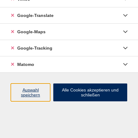
Google-Translate
vhs Esslingen am Neckar
Google-Maps
Volkshochschule
Esslingen am Neckar
Mettinger Straße 125
Google-Tracking
73728 Esslingen am Neckar
Matomo
info@vhs-esslingen.de
Tel: 0711 55021-0
Auswahl
Alle Cookies akzeptieren und
speichern
schließen
Öffnungszeiten:
Mo–Fr vormittags:
9–12.30 Uhr telefonisch und
persönlich erreichbar
Mo–Do nachmittags:
13.30–17 Uhr nur persönlich