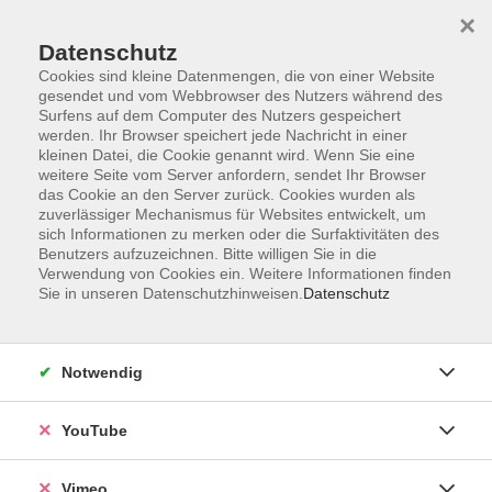
×
Datenschutz
Cookies sind kleine Datenmengen, die von einer Website
gesendet und vom Webbrowser des Nutzers während des
Surfens auf dem Computer des Nutzers gespeichert
Zum Hauptinhalt springen
werden. Ihr Browser speichert jede Nachricht in einer
kleinen Datei, die Cookie genannt wird. Wenn Sie eine
weitere Seite vom Server anfordern, sendet Ihr Browser
Der Kurs konnte nicht gefunden werden.
das Cookie an den Server zurück. Cookies wurden als
zuverlässiger Mechanismus für Websites entwickelt, um
sich Informationen zu merken oder die Surfaktivitäten des
Benutzers aufzuzeichnen. Bitte willigen Sie in die
Verwendung von Cookies ein. Weitere Informationen finden
Sie in unseren Datenschutzhinweisen.
Datenschutz
Social Media
Impressum
Notwendig
AGB
Datenschutzerklärung
YouTube
Sitemap
Widerruf
Vimeo