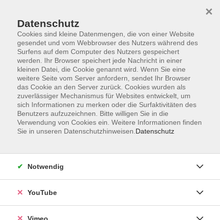
×
Datenschutz
Cookies sind kleine Datenmengen, die von einer Website
gesendet und vom Webbrowser des Nutzers während des
Surfens auf dem Computer des Nutzers gespeichert
Zum Hauptinhalt springen
Sie sind hier:
werden. Ihr Browser speichert jede Nachricht in einer
ÜBER UNS
Unsere Kursleitenden
kleinen Datei, die Cookie genannt wird. Wenn Sie eine
weitere Seite vom Server anfordern, sendet Ihr Browser
das Cookie an den Server zurück. Cookies wurden als
Almeida-Rayer, Rosa
zuverlässiger Mechanismus für Websites entwickelt, um
sich Informationen zu merken oder die Surfaktivitäten des
Benutzers aufzuzeichnen. Bitte willigen Sie in die
Verwendung von Cookies ein. Weitere Informationen finden
Sie in unseren Datenschutzhinweisen.
Datenschutz
Portugiesisch für Anfänger (A1), ab Lektion 15
Do. 17.09.2026 18:00
Esslingen
Notwendig
YouTube
Online Portugiesisch (B1), ab Lektion 8
Vimeo