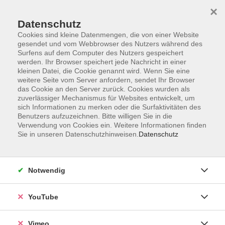
×
Datenschutz
Cookies sind kleine Datenmengen, die von einer Website
gesendet und vom Webbrowser des Nutzers während des
Surfens auf dem Computer des Nutzers gespeichert
Zum Hauptinhalt springen
Sie sind hier:
werden. Ihr Browser speichert jede Nachricht in einer
ÜBER UNS
Unsere Kursleitenden
kleinen Datei, die Cookie genannt wird. Wenn Sie eine
weitere Seite vom Server anfordern, sendet Ihr Browser
das Cookie an den Server zurück. Cookies wurden als
zuverlässiger Mechanismus für Websites entwickelt, um
Der Dozent konnte leider nicht gefunden werden
sich Informationen zu merken oder die Surfaktivitäten des
Benutzers aufzuzeichnen. Bitte willigen Sie in die
Verwendung von Cookies ein. Weitere Informationen finden
Sie in unseren Datenschutzhinweisen.
Datenschutz
Social Media
Notwendig
Impressum
AGB
YouTube
Datenschutzerklärung
Vimeo
Sitemap