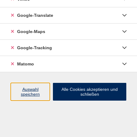
Google-Translate
vhs Esslingen am Neckar
Google-Maps
Volkshochschule
Esslingen am Neckar
Mettinger Straße 125
Google-Tracking
73728 Esslingen am Neckar
Matomo
info@vhs-esslingen.de
Tel: 0711 55021-0
Auswahl
Alle Cookies akzeptieren und
speichern
schließen
Öffnungszeiten:
Mo–Fr vormittags:
9–12.30 Uhr telefonisch und
persönlich erreichbar
Mo–Do nachmittags:
13.30–17 Uhr nur persönlich