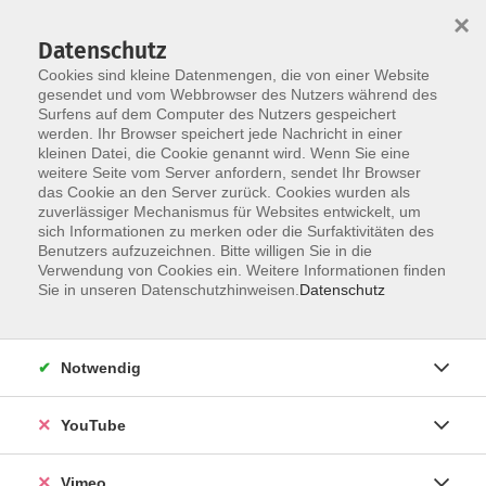
×
Datenschutz
Cookies sind kleine Datenmengen, die von einer Website
gesendet und vom Webbrowser des Nutzers während des
Surfens auf dem Computer des Nutzers gespeichert
Zum Hauptinhalt springen
werden. Ihr Browser speichert jede Nachricht in einer
kleinen Datei, die Cookie genannt wird. Wenn Sie eine
weitere Seite vom Server anfordern, sendet Ihr Browser
Der Kurs konnte nicht gefunden werden.
das Cookie an den Server zurück. Cookies wurden als
zuverlässiger Mechanismus für Websites entwickelt, um
sich Informationen zu merken oder die Surfaktivitäten des
Benutzers aufzuzeichnen. Bitte willigen Sie in die
Verwendung von Cookies ein. Weitere Informationen finden
Sie in unseren Datenschutzhinweisen.
Datenschutz
Social Media
Impressum
Notwendig
AGB
Datenschutzerklärung
YouTube
Sitemap
Widerruf
Vimeo