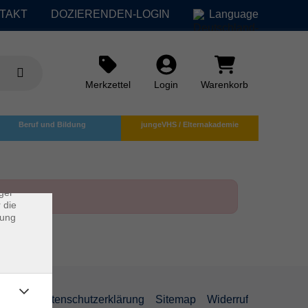
TAKT
DOZIERENDEN-LOGIN
Language
Merkzettel
Login
Warenkorb
×
Beruf und Bildung
jungeVHS / Elternakademie
rs
ei, die
ndet
ger
 die
dung
AGB
Datenschutzerklärung
Sitemap
Widerruf