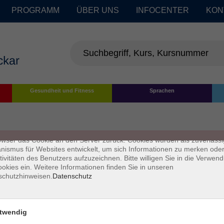
PROGRAMM
ÜBER UNS
INFOCENTER
KON
enschutz
Gesundheit und Fitness
Sprachen
s sind kleine Datenmengen, die von einer Website gesendet und vom
owser des Nutzers während des Surfens auf dem Computer des Nutze
chert werden. Ihr Browser speichert jede Nachricht in einer kleinen Dat
 genannt wird. Wenn Sie eine weitere Seite vom Server anfordern, se
owser das Cookie an den Server zurück. Cookies wurden als zuverlässi
ismus für Websites entwickelt, um sich Informationen zu merken oder
tivitäten des Benutzers aufzuzeichnen. Bitte willigen Sie in die Verwen
okies ein. Weitere Informationen finden Sie in unseren
schutzhinweisen.
Datenschutz
twendig
Impressum