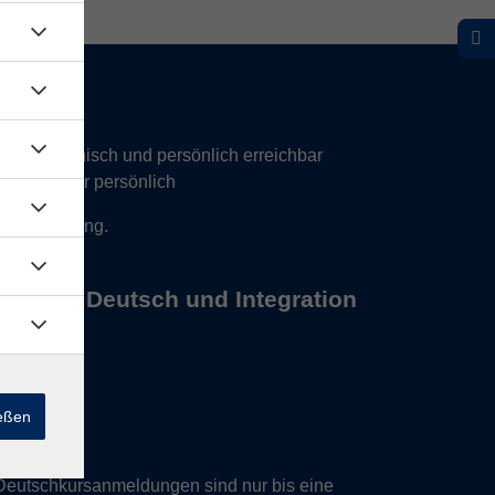
hr telefonisch und persönlich erreichbar
17 Uhr nur persönlich
 Vereinbarung.
s Büros Deutsch und Integration
ießen
Deutschkursanmeldungen sind nur bis eine