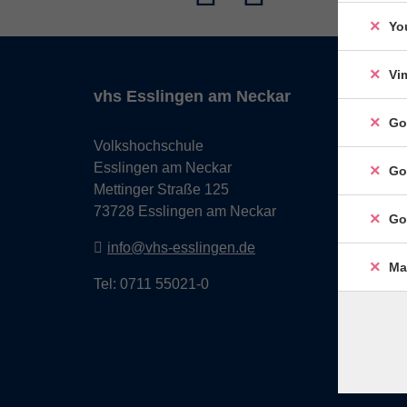
Yo
Vi
vhs Esslingen am Neckar
Go
Volkshochschule
Esslingen am Neckar
Go
Mettinger Straße 125
73728 Esslingen am Neckar
Go
info@vhs-esslingen.de
Ma
Tel: 0711 55021-0