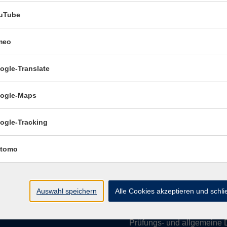
uTube
meo
Öffnungszeiten:
ogle-Translate
Mo–Fr vormittags:
9–12.30 U
Mo–Do nachmittags:
13.30–
ogle-Maps
Termine für Beratung nach
ogle-Tracking
Öffnungszeiten de
(Raum 3.01):
tomo
Mo
9-12 Uhr / 13-15 Uhr
Di
9-12 Uhr
Mi
9-12 Uhr
Auswahl speichern
Alle Cookies akzeptieren und schl
Do & Fr
geschlossen
Prüfungs- und allgemeine 