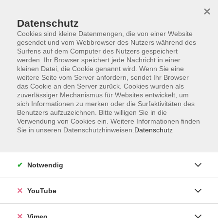
×
Datenschutz
Cookies sind kleine Datenmengen, die von einer Website
gesendet und vom Webbrowser des Nutzers während des
Surfens auf dem Computer des Nutzers gespeichert
Zum Hauptinhalt springen
werden. Ihr Browser speichert jede Nachricht in einer
kleinen Datei, die Cookie genannt wird. Wenn Sie eine
weitere Seite vom Server anfordern, sendet Ihr Browser
Der Kurs konnte nicht gefunden werden.
das Cookie an den Server zurück. Cookies wurden als
zuverlässiger Mechanismus für Websites entwickelt, um
sich Informationen zu merken oder die Surfaktivitäten des
Benutzers aufzuzeichnen. Bitte willigen Sie in die
Verwendung von Cookies ein. Weitere Informationen finden
Sie in unseren Datenschutzhinweisen.
Datenschutz
Social Media
Impressum
Notwendig
AGB
Datenschutzerklärung
YouTube
Sitemap
Widerruf
Vimeo