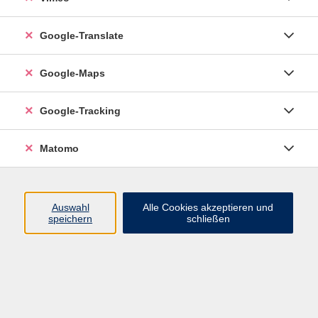
Google-Translate
vhs Esslingen am Neckar
Google-Maps
Volkshochschule
Esslingen am Neckar
Mettinger Straße 125
Google-Tracking
73728 Esslingen am Neckar
Matomo
info@vhs-esslingen.de
Tel: 0711 55021-0
Auswahl
Alle Cookies akzeptieren und
speichern
schließen
Öffnungszeiten:
Mo–Fr vormittags:
9–12.30 Uhr telefonisch und
persönlich erreichbar
Mo–Do nachmittags:
13.30–17 Uhr nur persönlich