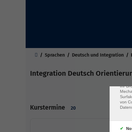
Sie sind hier:
Sprachen
Deutsch und Integration
Dat
Cookie
Webbr
Integration Deutsch Orientier
gespei
Cookie
Ihr Br
Mechan
Surfak
von Co
Kurstermine
Daten
20
No