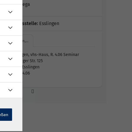
Nicolai Bega
Geschäftsstelle:
Esslingen
Esslingen,…
Esslingen, vhs-Haus, R. 4.06 Seminar
Mettinger Str. 125
73728 Esslingen
Raum 4.06
ießen