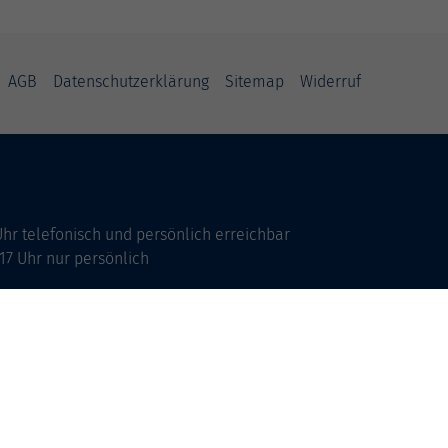
AGB
Datenschutzerklärung
Sitemap
Widerruf
Uhr telefonisch und persönlich erreichbar
17 Uhr nur persönlich
 Vereinbarung.
Büros Deutsch und Integration