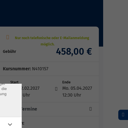
×
458,00 €
Gebühr
rs
Kursnummer:
N410157
ei, die
ndet
Start
Ende
ger
Mo. 22.02.2027
Mo. 05.04.2027
 die
dung
08:30 Uhr
12:30 Uhr
20 -mal Termine
Dozent*in: