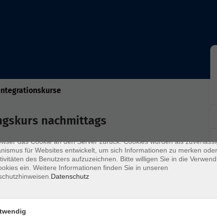
Integrationskurse
enschutz
s sind kleine Datenmengen, die von einer Website gesendet und vom
owser des Nutzers während des Surfens auf dem Computer des Nutze
ungskurs nachmittags
chert werden. Ihr Browser speichert jede Nachricht in einer kleinen Dat
 genannt wird. Wenn Sie eine weitere Seite vom Server anfordern, se
owser das Cookie an den Server zurück. Cookies wurden als zuverlässi
ismus für Websites entwickelt, um sich Informationen zu merken oder
tivitäten des Benutzers aufzuzeichnen. Bitte willigen Sie in die Verwen
okies ein. Weitere Informationen finden Sie in unseren
schutzhinweisen.
Datenschutz
Ort / Raum
twendig