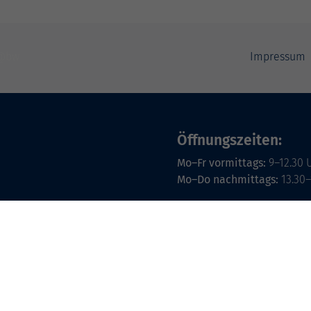
Impressum
Öffnungszeiten:
Mo–Fr vormittags:
9–12.30 
Mo–Do nachmittags:
13.30–
Termine für Beratung nach
Öffnungszeiten des 
(Raum 3.01):
Mo
9-12 Uhr / 13-15 Uhr
Di
9-12 Uhr