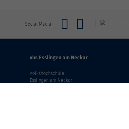
Social Media
vhs Esslingen am Neckar
Volkshochschule
Esslingen am Neckar
Mettinger Straße 125
73728 Esslingen am Neckar
info@vhs-esslingen.de
Tel: 0711 55021-0