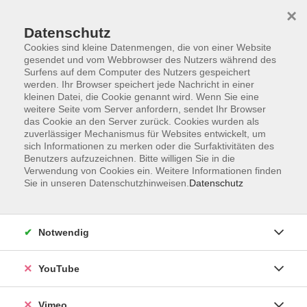
×
Datenschutz
Cookies sind kleine Datenmengen, die von einer Website
gesendet und vom Webbrowser des Nutzers während des
Surfens auf dem Computer des Nutzers gespeichert
Zum Hauptinhalt springen
werden. Ihr Browser speichert jede Nachricht in einer
kleinen Datei, die Cookie genannt wird. Wenn Sie eine
weitere Seite vom Server anfordern, sendet Ihr Browser
Der Kurs konnte nicht gefunden werden.
das Cookie an den Server zurück. Cookies wurden als
zuverlässiger Mechanismus für Websites entwickelt, um
sich Informationen zu merken oder die Surfaktivitäten des
Benutzers aufzuzeichnen. Bitte willigen Sie in die
Verwendung von Cookies ein. Weitere Informationen finden
Sie in unseren Datenschutzhinweisen.
Datenschutz
Social Media
Impressum
Notwendig
AGB
Datenschutzerklärung
YouTube
Sitemap
Widerruf
Vimeo