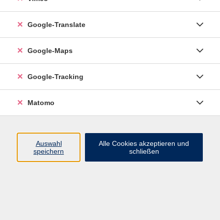
Google-Translate
vhs Esslingen am Neckar
Google-Maps
Volkshochschule
Esslingen am Neckar
Mettinger Straße 125
Google-Tracking
73728 Esslingen am Neckar
Matomo
info@vhs-esslingen.de
Tel: 0711 55021-0
Auswahl
Alle Cookies akzeptieren und
speichern
schließen
Öffnungszeiten:
Mo–Fr vormittags:
9–12.30 Uhr telefonisch und
persönlich erreichbar
Mo–Do nachmittags:
13.30–17 Uhr nur persönlich