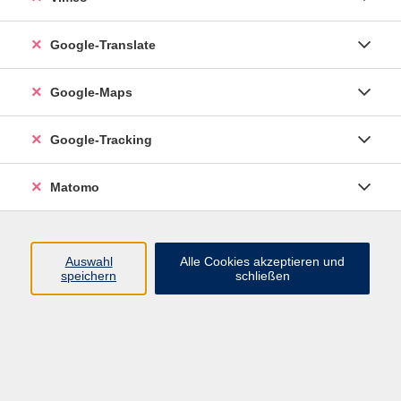
Google-Translate
vhs Esslingen am Neckar
Google-Maps
Volkshochschule
Esslingen am Neckar
Mettinger Straße 125
Google-Tracking
73728 Esslingen am Neckar
Matomo
info@vhs-esslingen.de
Tel: 0711 55021-0
Auswahl
Alle Cookies akzeptieren und
speichern
schließen
Öffnungszeiten:
Mo–Fr vormittags:
9–12.30 Uhr telefonisch und
persönlich erreichbar
Mo–Do nachmittags:
13.30–17 Uhr nur persönlich