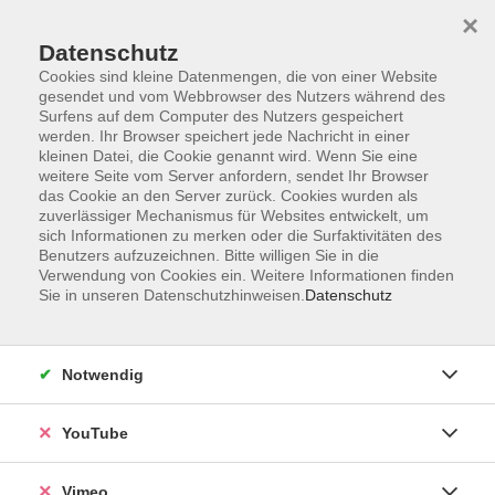
×
Datenschutz
Cookies sind kleine Datenmengen, die von einer Website
gesendet und vom Webbrowser des Nutzers während des
Surfens auf dem Computer des Nutzers gespeichert
Zum Hauptinhalt springen
werden. Ihr Browser speichert jede Nachricht in einer
kleinen Datei, die Cookie genannt wird. Wenn Sie eine
weitere Seite vom Server anfordern, sendet Ihr Browser
Der Kurs konnte nicht gefunden werden.
das Cookie an den Server zurück. Cookies wurden als
zuverlässiger Mechanismus für Websites entwickelt, um
sich Informationen zu merken oder die Surfaktivitäten des
Benutzers aufzuzeichnen. Bitte willigen Sie in die
Verwendung von Cookies ein. Weitere Informationen finden
Sie in unseren Datenschutzhinweisen.
Datenschutz
Social Media
Impressum
Notwendig
AGB
Datenschutzerklärung
YouTube
Sitemap
Widerruf
Vimeo