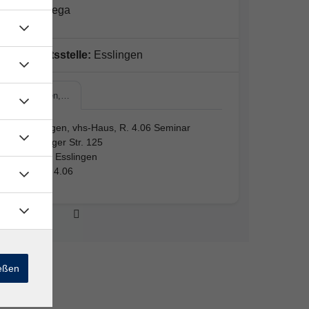
Nicolai Bega
Geschäftsstelle:
Esslingen
Esslingen,…
Esslingen, vhs-Haus, R. 4.06 Seminar
Mettinger Str. 125
73728 Esslingen
Raum 4.06
ießen