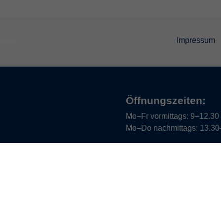
Impressum
Öffnungszeiten:
Mo–Fr vormittags:
9–12.30 U
Mo–Do nachmittags:
13.30–
Termine für Beratung nach
Öffnungszeiten de
(Raum 3.01):
Mo
9-12 Uhr / 13-15 Uhr
Di
9-12 Uhr