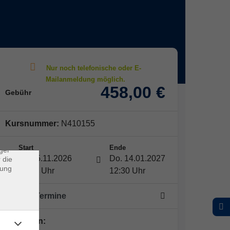
×
458,00 €
Gebühr
rs
Kursnummer:
N410155
ei, die
ndet
Start
Ende
ger
Mi. 25.11.2026
Do. 14.01.2027
 die
dung
08:30 Uhr
12:30 Uhr
20 -mal Termine
Dozent*in: