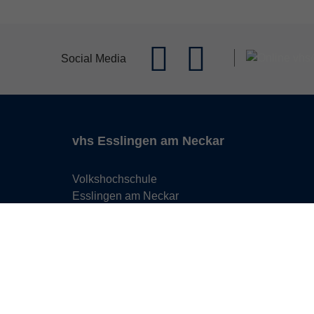
Social Media
vhs Esslingen am Neckar
Volkshochschule
Esslingen am Neckar
Mettinger Straße 125
73728 Esslingen am Neckar
info@vhs-esslingen.de
Tel: 0711 55021-0