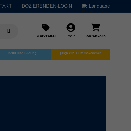
TAKT
DOZIERENDEN-LOGIN
Language
Merkzettel
Login
Warenkorb
Beruf und Bildung
jungeVHS / Elternakademie