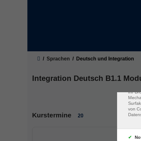
Sie sind hier:
Sprachen
Deutsch und Integration
Dat
Cookie
Webbr
Integration Deutsch B1.1 Mod
gespei
Cookie
Ihr Br
Mechan
Surfak
von Co
Kurstermine
Daten
20
No