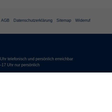
AGB
Datenschutzerklärung
Sitemap
Widerruf
hr telefonisch und persönlich erreichbar
17 Uhr nur persönlich
 Vereinbarung.
s Büros Deutsch und Integration