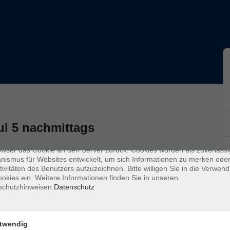
enschutz
s sind kleine Datenmengen, die von einer Website gesendet und vom
owser des Nutzers während des Surfens auf dem Computer des Nutze
ul 5 nachmittags
chert werden. Ihr Browser speichert jede Nachricht in einer kleinen Dat
 genannt wird. Wenn Sie eine weitere Seite vom Server anfordern, se
owser das Cookie an den Server zurück. Cookies wurden als zuverlässi
ismus für Websites entwickelt, um sich Informationen zu merken oder
tivitäten des Benutzers aufzuzeichnen. Bitte willigen Sie in die Verwen
okies ein. Weitere Informationen finden Sie in unseren
schutzhinweisen.
Datenschutz
Ort / Raum
twendig