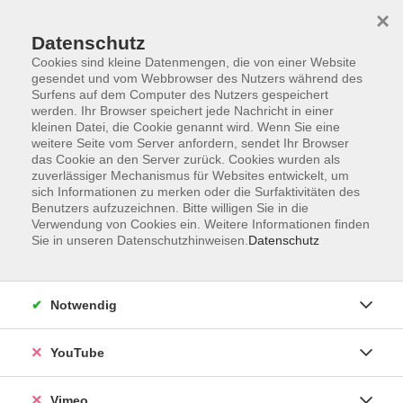
×
Datenschutz
Cookies sind kleine Datenmengen, die von einer Website
gesendet und vom Webbrowser des Nutzers während des
Surfens auf dem Computer des Nutzers gespeichert
Zum Hauptinhalt springen
werden. Ihr Browser speichert jede Nachricht in einer
kleinen Datei, die Cookie genannt wird. Wenn Sie eine
weitere Seite vom Server anfordern, sendet Ihr Browser
Der Kurs konnte nicht gefunden werden.
das Cookie an den Server zurück. Cookies wurden als
zuverlässiger Mechanismus für Websites entwickelt, um
sich Informationen zu merken oder die Surfaktivitäten des
Benutzers aufzuzeichnen. Bitte willigen Sie in die
Verwendung von Cookies ein. Weitere Informationen finden
Sie in unseren Datenschutzhinweisen.
Datenschutz
Social Media
Impressum
Notwendig
AGB
Datenschutzerklärung
YouTube
Sitemap
Widerruf
Vimeo