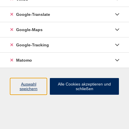
Google-Translate
vhs Esslingen am Neckar
Google-Maps
Volkshochschule
Esslingen am Neckar
Mettinger Straße 125
Google-Tracking
73728 Esslingen am Neckar
Matomo
info@vhs-esslingen.de
Tel: 0711 55021-0
Auswahl
Alle Cookies akzeptieren und
speichern
schließen
Öffnungszeiten:
Mo–Fr vormittags:
9–12.30 Uhr telefonisch und
persönlich erreichbar
Mo–Do nachmittags:
13.30–17 Uhr nur persönlich