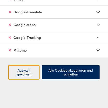
Google-Translate
vhs Esslingen am Neckar
Google-Maps
Volkshochschule
Esslingen am Neckar
Mettinger Straße 125
Google-Tracking
73728 Esslingen am Neckar
Matomo
info@vhs-esslingen.de
Tel: 0711 55021-0
Auswahl
Alle Cookies akzeptieren und
speichern
schließen
Öffnungszeiten:
Mo–Fr vormittags:
9–12.30 Uhr telefonisch und
persönlich erreichbar
Mo–Do nachmittags:
13.30–17 Uhr nur persönlich