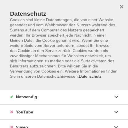
×
Datenschutz
Cookies sind kleine Datenmengen, die von einer Website
gesendet und vom Webbrowser des Nutzers während des
Surfens auf dem Computer des Nutzers gespeichert
Zum Hauptinhalt springen
werden. Ihr Browser speichert jede Nachricht in einer
kleinen Datei, die Cookie genannt wird. Wenn Sie eine
weitere Seite vom Server anfordern, sendet Ihr Browser
Der Kurs konnte nicht gefunden werden.
das Cookie an den Server zurück. Cookies wurden als
zuverlässiger Mechanismus für Websites entwickelt, um
sich Informationen zu merken oder die Surfaktivitäten des
Benutzers aufzuzeichnen. Bitte willigen Sie in die
Verwendung von Cookies ein. Weitere Informationen finden
Sie in unseren Datenschutzhinweisen.
Datenschutz
Social Media
Impressum
Notwendig
AGB
Datenschutzerklärung
YouTube
Sitemap
Widerruf
Vimeo