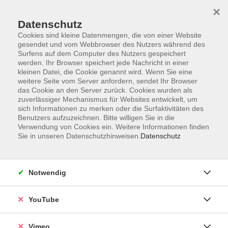
×
Datenschutz
Cookies sind kleine Datenmengen, die von einer Website
gesendet und vom Webbrowser des Nutzers während des
Surfens auf dem Computer des Nutzers gespeichert
Zum Hauptinhalt springen
werden. Ihr Browser speichert jede Nachricht in einer
kleinen Datei, die Cookie genannt wird. Wenn Sie eine
weitere Seite vom Server anfordern, sendet Ihr Browser
Der Kurs konnte nicht gefunden werden.
das Cookie an den Server zurück. Cookies wurden als
zuverlässiger Mechanismus für Websites entwickelt, um
sich Informationen zu merken oder die Surfaktivitäten des
Benutzers aufzuzeichnen. Bitte willigen Sie in die
Verwendung von Cookies ein. Weitere Informationen finden
Sie in unseren Datenschutzhinweisen.
Datenschutz
Social Media
Impressum
Notwendig
AGB
Datenschutzerklärung
YouTube
Sitemap
Widerruf
Vimeo