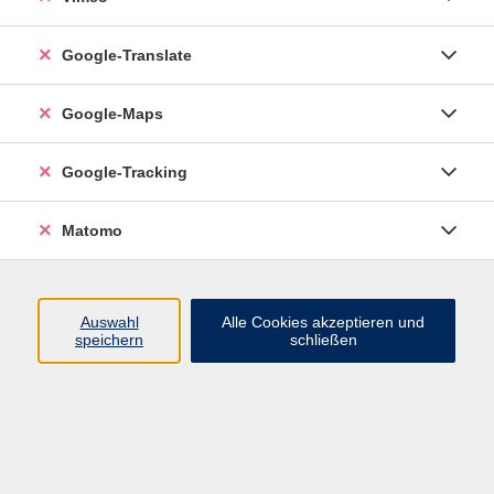
Google-Translate
vhs Esslingen am Neckar
Google-Maps
Volkshochschule
Esslingen am Neckar
Mettinger Straße 125
Google-Tracking
73728 Esslingen am Neckar
Matomo
info@vhs-esslingen.de
Tel: 0711 55021-0
Auswahl
Alle Cookies akzeptieren und
speichern
schließen
Öffnungszeiten:
Mo–Fr vormittags:
9–12.30 Uhr telefonisch und
persönlich erreichbar
Mo–Do nachmittags:
13.30–17 Uhr nur persönlich