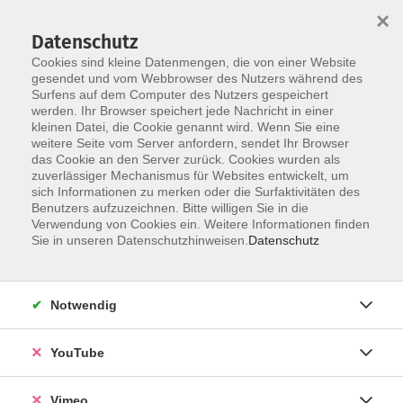
×
Datenschutz
Cookies sind kleine Datenmengen, die von einer Website
gesendet und vom Webbrowser des Nutzers während des
Surfens auf dem Computer des Nutzers gespeichert
Zum Hauptinhalt springen
werden. Ihr Browser speichert jede Nachricht in einer
kleinen Datei, die Cookie genannt wird. Wenn Sie eine
weitere Seite vom Server anfordern, sendet Ihr Browser
Der Kurs konnte nicht gefunden werden.
das Cookie an den Server zurück. Cookies wurden als
zuverlässiger Mechanismus für Websites entwickelt, um
sich Informationen zu merken oder die Surfaktivitäten des
Benutzers aufzuzeichnen. Bitte willigen Sie in die
Verwendung von Cookies ein. Weitere Informationen finden
Sie in unseren Datenschutzhinweisen.
Datenschutz
Social Media
Impressum
Notwendig
AGB
Datenschutzerklärung
YouTube
Sitemap
Widerruf
Vimeo