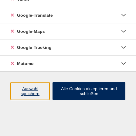
Google-Translate
vhs Esslingen am Neckar
Google-Maps
Volkshochschule
Esslingen am Neckar
Mettinger Straße 125
Google-Tracking
73728 Esslingen am Neckar
Matomo
info@vhs-esslingen.de
Tel: 0711 55021-0
Auswahl
Alle Cookies akzeptieren und
speichern
schließen
Öffnungszeiten:
Mo–Fr vormittags:
9–12.30 Uhr telefonisch und
persönlich erreichbar
Mo–Do nachmittags:
13.30–17 Uhr nur persönlich