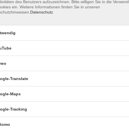
tivitäten des Benutzers aufzuzeichnen. Bitte willigen Sie in die Verwen
okies ein. Weitere Informationen finden Sie in unseren
schutzhinweisen.
Datenschutz
 – 21:45 Uhr
Plochingen,
Gymnasium, Gebäude
twendig
A Raum 223
uTube
 – 21:45 Uhr
Plochingen,
Gymnasium, Gebäude
meo
A Raum 223
ogle-Translate
ogle-Maps
ogle-Tracking
tomo