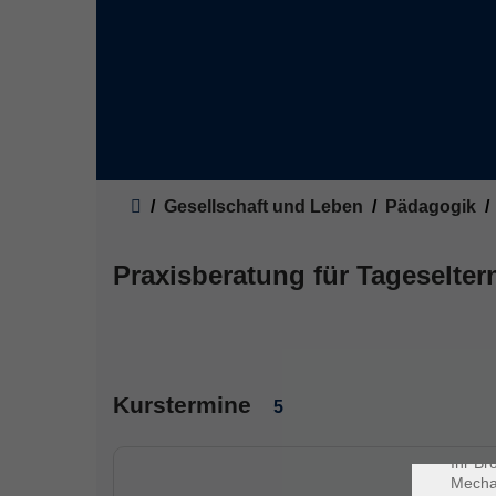
Sie sind hier:
Gesellschaft und Leben
Pädagogik
Praxisberatung für Tageselter
Dat
Cookie
Kurstermine
Webbr
5
gespei
Cookie
Ihr Br
Mechan