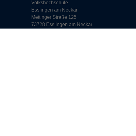
Volkshochschule
Esslingen am Neckar
Mettinger Straße 125
73728 Esslingen am Neckar
info@vhs-esslingen.de
Tel: 0711 55021-0