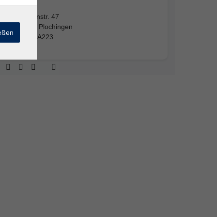
223
Tannenstr. 47
73207 Plochingen
ießen
Raum A223