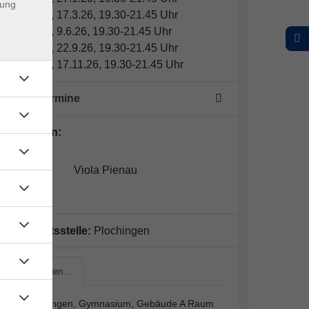
dung
Dienstag, 17.3.26, 19.30-21.45 Uhr
Dienstag, 9.6.26, 19.30-21.45 Uhr
Dienstag, 22.9.26, 19.30-21.45 Uhr
Dienstag, 17.11.26, 19.30-21.45 Uhr
5-mal Termine
Dozent*in:
Viola Pienau
Geschäftsstelle:
Plochingen
Plochingen…
Plochingen, Gymnasium, Gebäude A Raum