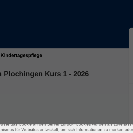
Kindertagespflege
n Plochingen Kurs 1 - 2026
enschutz
s sind kleine Datenmengen, die von einer Website gesendet und vom
owser des Nutzers während des Surfens auf dem Computer des Nutze
chert werden. Ihr Browser speichert jede Nachricht in einer kleinen Dat
 genannt wird. Wenn Sie eine weitere Seite vom Server anfordern, se
owser das Cookie an den Server zurück. Cookies wurden als zuverlässi
Ort / Raum
ismus für Websites entwickelt, um sich Informationen zu merken oder