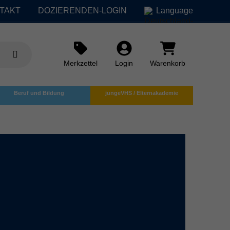
TAKT
DOZIERENDEN-LOGIN
Language
Merkzettel
Login
Warenkorb
Beruf und Bildung
jungeVHS / Elternakademie