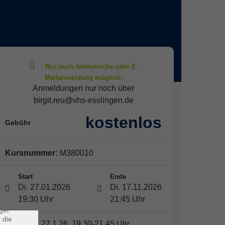
Anmeldungen nur noch über
birgit.reu@vhs-esslingen.de
kostenlos
Gebühr
×
Kursnummer:
M380010
Start
Ende
rs
Di. 27.01.2026
Di. 17.11.2026
ei, die
19:30 Uhr
21:45 Uhr
ndet
ger
 die
Dienstag, 27.1.26, 19.30-21.45 Uhr