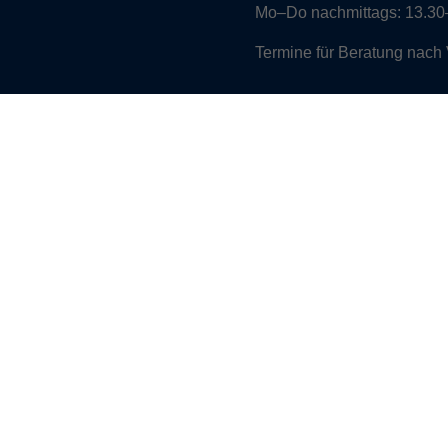
Mo–Do nachmittags:
13.30–
Termine für Beratung nach
Öffnungszeiten de
(Raum 3.01):
Mo
9-12 Uhr / 13-15 Uhr
Di
9-12 Uhr
Mi
9-12 Uhr
Do & Fr
geschlossen
Prüfungs- und allgemeine 
halbe Stunde vor Schließu
Öffnungszeiten uns
Die Öffnungszeiten und da
unter dem Menüpunkt
Auße