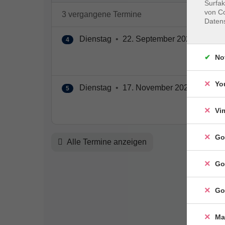
Surfak
von Co
3 vergangene Termine
Daten
Dienstag
•
22. September 2026
•
19:30
4
No
Yo
Dienstag
•
17. November 2026
•
19:30
5
Vi
Go
Alle Termine anzeigen
Go
Go
Ma