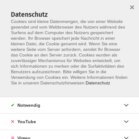
×
Datenschutz
Cookies sind kleine Datenmengen, die von einer Website
gesendet und vom Webbrowser des Nutzers während des
Surfens auf dem Computer des Nutzers gespeichert
Zum Hauptinhalt springen
werden. Ihr Browser speichert jede Nachricht in einer
kleinen Datei, die Cookie genannt wird. Wenn Sie eine
weitere Seite vom Server anfordern, sendet Ihr Browser
Bürgerschaftliches
das Cookie an den Server zurück. Cookies wurden als
zuverlässiger Mechanismus für Websites entwickelt, um
Engagement
sich Informationen zu merken oder die Surfaktivitäten des
Benutzers aufzuzeichnen. Bitte willigen Sie in die
Verwendung von Cookies ein. Weitere Informationen finden
Sie in unseren Datenschutzhinweisen.
Datenschutz
4 Kurse
Notwendig
zurück zu Gesellschaft und Leben
YouTube
Ergebnisse filtern
Vimeo