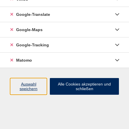
Google-Translate
vhs Esslingen am Neckar
Google-Maps
Volkshochschule
Esslingen am Neckar
Mettinger Straße 125
Google-Tracking
73728 Esslingen am Neckar
Matomo
info@vhs-esslingen.de
Tel: 0711 55021-0
Auswahl
Alle Cookies akzeptieren und
speichern
schließen
Öffnungszeiten:
Mo–Fr vormittags:
9–12.30 Uhr telefonisch und
persönlich erreichbar
Mo–Do nachmittags:
13.30–17 Uhr nur persönlich