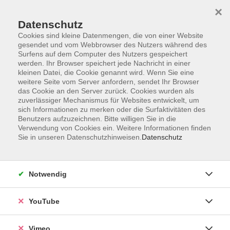
×
Datenschutz
Cookies sind kleine Datenmengen, die von einer Website
gesendet und vom Webbrowser des Nutzers während des
Surfens auf dem Computer des Nutzers gespeichert
Zum Hauptinhalt springen
werden. Ihr Browser speichert jede Nachricht in einer
kleinen Datei, die Cookie genannt wird. Wenn Sie eine
weitere Seite vom Server anfordern, sendet Ihr Browser
Der Kurs konnte nicht gefunden werden.
das Cookie an den Server zurück. Cookies wurden als
zuverlässiger Mechanismus für Websites entwickelt, um
sich Informationen zu merken oder die Surfaktivitäten des
Benutzers aufzuzeichnen. Bitte willigen Sie in die
Verwendung von Cookies ein. Weitere Informationen finden
Sie in unseren Datenschutzhinweisen.
Datenschutz
Social Media
Impressum
Notwendig
AGB
Datenschutzerklärung
YouTube
Sitemap
Widerruf
Vimeo