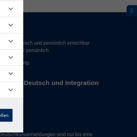
hr telefonisch und persönlich erreichbar
17 Uhr nur persönlich
 Vereinbarung.
s Büros Deutsch und Integration
ießen
Deutschkursanmeldungen sind nur bis eine