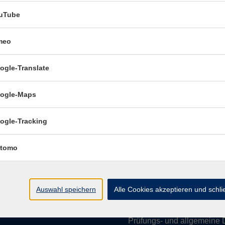
uTube
meo
Öffnungszeiten:
ogle-Translate
Mo–Fr vormittags:
9–12.30 U
Mo–Do nachmittags:
13.30–
ogle-Maps
Termine für Beratung nach
ogle-Tracking
Öffnungszeiten de
(Raum 3.01):
tomo
Mo
9-12 Uhr / 13-15 Uhr
Di
9-12 Uhr
Mi
9-12 Uhr
Auswahl speichern
Alle Cookies akzeptieren und schl
Do & Fr
geschlossen
Prüfungs- und allgemeine 