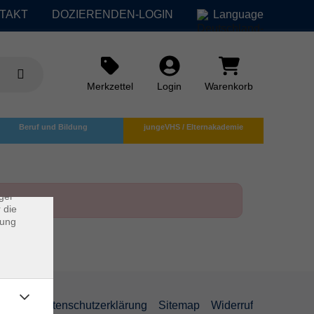
TAKT
DOZIERENDEN-LOGIN
Language
Merkzettel
Login
Warenkorb
×
Beruf und Bildung
jungeVHS / Elternakademie
rs
ei, die
ndet
ger
 die
dung
AGB
Datenschutzerklärung
Sitemap
Widerruf