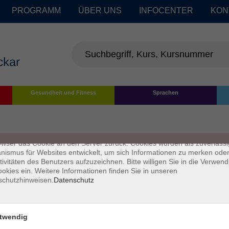
PROGRAMM
ÜBER UNS
INFOCENTER
KON
enschutz
Gesundheit und Fitness
Sprachen
s sind kleine Datenmengen, die von einer Website gesendet und vom
owser des Nutzers während des Surfens auf dem Computer des Nutze
chert werden. Ihr Browser speichert jede Nachricht in einer kleinen Dat
 genannt wird. Wenn Sie eine weitere Seite vom Server anfordern, se
owser das Cookie an den Server zurück. Cookies wurden als zuverlässi
ismus für Websites entwickelt, um sich Informationen zu merken oder
tivitäten des Benutzers aufzuzeichnen. Bitte willigen Sie in die Verwen
okies ein. Weitere Informationen finden Sie in unseren
schutzhinweisen.
Datenschutz
twendig
Impressum