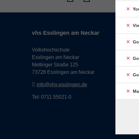
Yo
Vi
vhs Esslingen am Neckar
Go
Volkshochschule
Esslingen am Neckar
Go
Mettinger Straße 125
73728 Esslingen am Neckar
Go
info@vhs-esslingen.de
Ma
Tel: 0711 55021-0