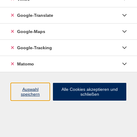
Google-Translate
vhs Esslingen am Neckar
Google-Maps
Volkshochschule
Esslingen am Neckar
Mettinger Straße 125
Google-Tracking
73728 Esslingen am Neckar
Matomo
info@vhs-esslingen.de
Tel: 0711 55021-0
Auswahl
Alle Cookies akzeptieren und
speichern
schließen
Öffnungszeiten:
Mo–Fr vormittags:
9–12.30 Uhr telefonisch und
persönlich erreichbar
Mo–Do nachmittags:
13.30–17 Uhr nur persönlich