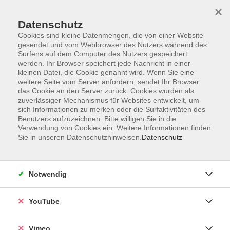
×
Datenschutz
Cookies sind kleine Datenmengen, die von einer Website
gesendet und vom Webbrowser des Nutzers während des
Surfens auf dem Computer des Nutzers gespeichert
Zum Hauptinhalt springen
werden. Ihr Browser speichert jede Nachricht in einer
kleinen Datei, die Cookie genannt wird. Wenn Sie eine
weitere Seite vom Server anfordern, sendet Ihr Browser
Der Kurs konnte nicht gefunden werden.
das Cookie an den Server zurück. Cookies wurden als
zuverlässiger Mechanismus für Websites entwickelt, um
sich Informationen zu merken oder die Surfaktivitäten des
Benutzers aufzuzeichnen. Bitte willigen Sie in die
Verwendung von Cookies ein. Weitere Informationen finden
Sie in unseren Datenschutzhinweisen.
Datenschutz
Social Media
Impressum
Notwendig
AGB
Datenschutzerklärung
YouTube
Sitemap
Widerruf
Vimeo