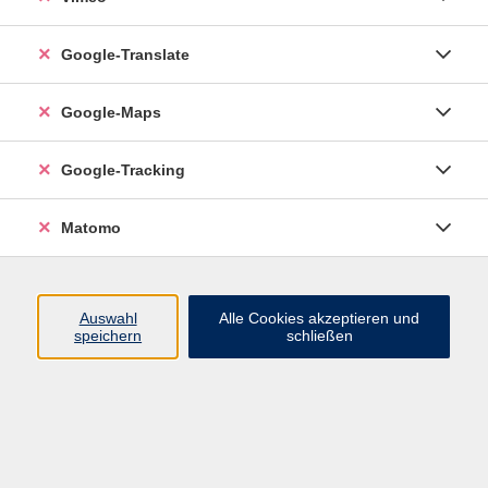
Mi. 16.09.2026 19:30
Online-Seminar
Google-Translate
Google-Maps
Google-Tracking
Online Türkisch (B1)
Mi. 20.01.2027 18:00
Matomo
Online-Seminar
Auswahl
Alle Cookies akzeptieren und
speichern
schließen
zurück zur Übersicht
Social Media