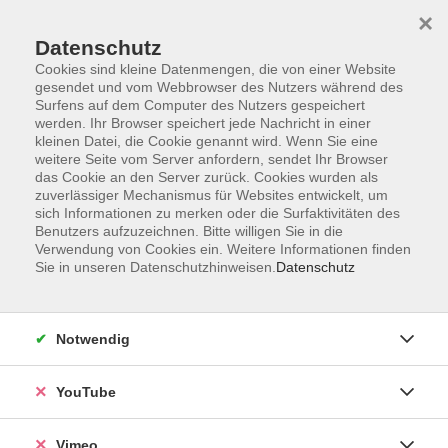
×
Datenschutz
Cookies sind kleine Datenmengen, die von einer Website
gesendet und vom Webbrowser des Nutzers während des
Surfens auf dem Computer des Nutzers gespeichert
Zum Hauptinhalt springen
Sie sind hier:
werden. Ihr Browser speichert jede Nachricht in einer
ÜBER UNS
Unsere Kursleitenden
kleinen Datei, die Cookie genannt wird. Wenn Sie eine
weitere Seite vom Server anfordern, sendet Ihr Browser
das Cookie an den Server zurück. Cookies wurden als
Yüksel, Emin
zuverlässiger Mechanismus für Websites entwickelt, um
sich Informationen zu merken oder die Surfaktivitäten des
Benutzers aufzuzeichnen. Bitte willigen Sie in die
Verwendung von Cookies ein. Weitere Informationen finden
Sie in unseren Datenschutzhinweisen.
Datenschutz
Online Türkisch (B1)
Mi. 16.09.2026 18:00
Online-Seminar
Notwendig
YouTube
Online Türkisch für Anfänger (A1), ab Lektion 7
Vimeo