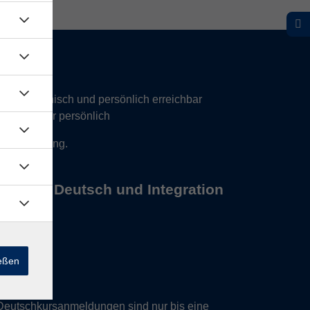
hr telefonisch und persönlich erreichbar
17 Uhr nur persönlich
 Vereinbarung.
s Büros Deutsch und Integration
ießen
Deutschkursanmeldungen sind nur bis eine