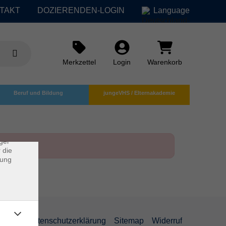
TAKT
DOZIERENDEN-LOGIN
Language
Merkzettel
Login
Warenkorb
×
Beruf und Bildung
jungeVHS / Elternakademie
rs
ei, die
ndet
ger
 die
dung
AGB
Datenschutzerklärung
Sitemap
Widerruf