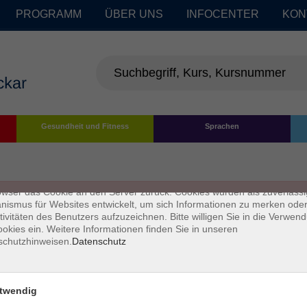
PROGRAMM
ÜBER UNS
INFOCENTER
KON
enschutz
Gesundheit und Fitness
Sprachen
s sind kleine Datenmengen, die von einer Website gesendet und vom
owser des Nutzers während des Surfens auf dem Computer des Nutze
chert werden. Ihr Browser speichert jede Nachricht in einer kleinen Dat
 genannt wird. Wenn Sie eine weitere Seite vom Server anfordern, se
owser das Cookie an den Server zurück. Cookies wurden als zuverlässi
ismus für Websites entwickelt, um sich Informationen zu merken oder
tivitäten des Benutzers aufzuzeichnen. Bitte willigen Sie in die Verwen
okies ein. Weitere Informationen finden Sie in unseren
schutzhinweisen.
Datenschutz
twendig
Impressum