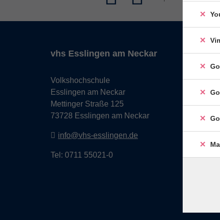
Yo
Vi
vhs Esslingen am Neckar
Go
Volkshochschule
Esslingen am Neckar
Go
Mettinger Straße 125
73728 Esslingen am Neckar
Go
info@vhs-esslingen.de
Ma
Tel: 0711 55021-0