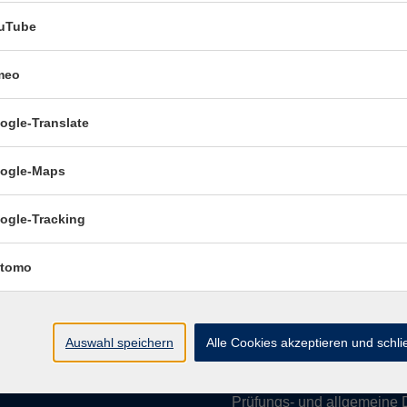
uTube
meo
Öffnungszeiten:
ogle-Translate
Mo–Fr vormittags:
9–12.30 U
Mo–Do nachmittags:
13.30–
ogle-Maps
Termine für Beratung nach
ogle-Tracking
Öffnungszeiten de
tomo
(Raum 3.01):
Mo
9-12 Uhr / 13-15 Uhr
Di
9-12 Uhr
Auswahl speichern
Alle Cookies akzeptieren und schl
Mi
9-12 Uhr
Do & Fr
geschlossen
Prüfungs- und allgemeine 