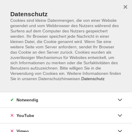
×
Datenschutz
Cookies sind kleine Datenmengen, die von einer Website
gesendet und vom Webbrowser des Nutzers während des
Surfens auf dem Computer des Nutzers gespeichert
Zum Hauptinhalt springen
werden. Ihr Browser speichert jede Nachricht in einer
kleinen Datei, die Cookie genannt wird. Wenn Sie eine
weitere Seite vom Server anfordern, sendet Ihr Browser
das Cookie an den Server zurück. Cookies wurden als
zuverlässiger Mechanismus für Websites entwickelt, um
Kombi-Card
sich Informationen zu merken oder die Surfaktivitäten des
Benutzers aufzuzeichnen. Bitte willigen Sie in die
Sie wissen nicht, was die Kombi-Card
Verwendung von Cookies ein. Weitere Informationen finden
ist? Dann klicken Sie hier:
Sie in unseren Datenschutzhinweisen.
Datenschutz
zur Kombi-Card
Notwendig
Sie möchten eine Kombi-Card
kaufen? Dann klicken Sie hier:
YouTube
Kombi-Card in den Warenkorb legen
Vimeo