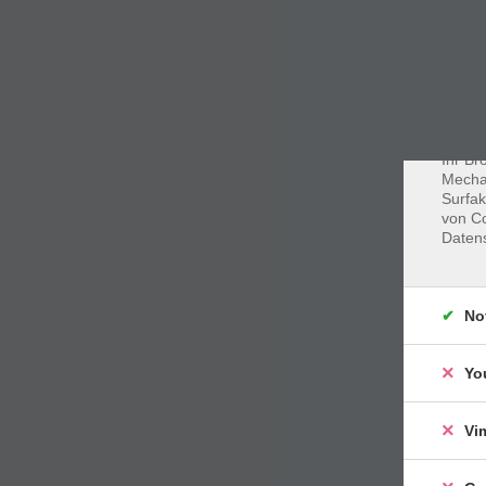
Dat
Cookie
Webbr
gespei
Cookie
Ihr Br
Mechan
Surfak
von Co
Daten
No
Yo
Vi