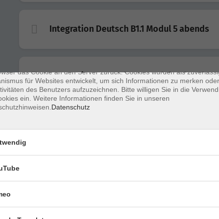
enschutz
Integration Deutsch B1.1 Modul 5 abends
s sind kleine Datenmengen, die von einer Website gesendet und vom
owser des Nutzers während des Surfens auf dem Computer des Nutze
chert werden. Ihr Browser speichert jede Nachricht in einer kleinen Dat
 genannt wird. Wenn Sie eine weitere Seite vom Server anfordern, se
owser das Cookie an den Server zurück. Cookies wurden als zuverlässi
Integration Deutsch A1.1 Modul 1 abends
ismus für Websites entwickelt, um sich Informationen zu merken oder
tivitäten des Benutzers aufzuzeichnen. Bitte willigen Sie in die Verwen
okies ein. Weitere Informationen finden Sie in unseren
schutzhinweisen.
Datenschutz
Integration Deutsch Orientierungskurs
vormittags
twendig
uTube
Integration Deutsch B1.1 Modul 5 vormitta
meo
Integration Deutsch A1.2 Modul 2 vormitta