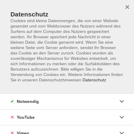
×
Datenschutz
Cookies sind kleine Datenmengen, die von einer Website
gesendet und vom Webbrowser des Nutzers während des
Surfens auf dem Computer des Nutzers gespeichert
Zum Hauptinhalt springen
werden. Ihr Browser speichert jede Nachricht in einer
kleinen Datei, die Cookie genannt wird. Wenn Sie eine
weitere Seite vom Server anfordern, sendet Ihr Browser
das Cookie an den Server zurück. Cookies wurden als
zuverlässiger Mechanismus für Websites entwickelt, um
Kombi-Card
sich Informationen zu merken oder die Surfaktivitäten des
Benutzers aufzuzeichnen. Bitte willigen Sie in die
Sie wissen nicht, was die Kombi-Card
Verwendung von Cookies ein. Weitere Informationen finden
ist? Dann klicken Sie hier:
Sie in unseren Datenschutzhinweisen.
Datenschutz
zur Kombi-Card
Notwendig
Sie möchten eine Kombi-Card
kaufen? Dann klicken Sie hier:
YouTube
Kombi-Card in den Warenkorb legen
Vimeo