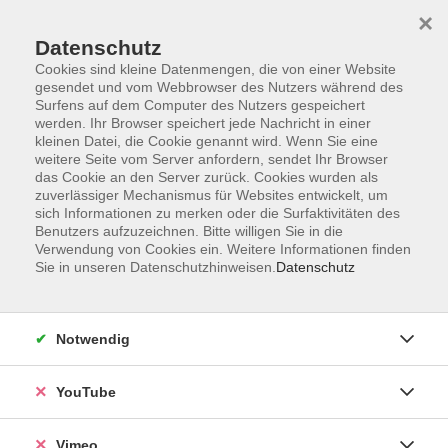
×
Datenschutz
Cookies sind kleine Datenmengen, die von einer Website
gesendet und vom Webbrowser des Nutzers während des
Surfens auf dem Computer des Nutzers gespeichert
Zum Hauptinhalt springen
werden. Ihr Browser speichert jede Nachricht in einer
kleinen Datei, die Cookie genannt wird. Wenn Sie eine
weitere Seite vom Server anfordern, sendet Ihr Browser
das Cookie an den Server zurück. Cookies wurden als
B1.2
zuverlässiger Mechanismus für Websites entwickelt, um
sich Informationen zu merken oder die Surfaktivitäten des
Benutzers aufzuzeichnen. Bitte willigen Sie in die
Verwendung von Cookies ein. Weitere Informationen finden
Sie in unseren Datenschutzhinweisen.
Datenschutz
1 Kurs
Notwendig
zurück zu Deutsch Abendkurse
YouTube
Ergebnisse filtern
Vimeo