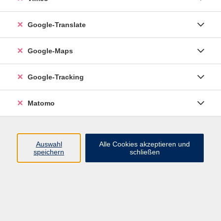
Google-Translate
Deutsch B1.2 abends
Mi. 02.12.2026 18:00
Google-Maps
Esslingen
Google-Tracking
Matomo
Auswahl
Alle Cookies akzeptieren und
speichern
schließen
Social Media
Impressum
AGB
Datenschutzerklärung