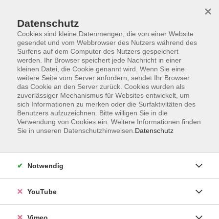
×
Datenschutz
Cookies sind kleine Datenmengen, die von einer Website
gesendet und vom Webbrowser des Nutzers während des
Surfens auf dem Computer des Nutzers gespeichert
Zum Hauptinhalt springen
werden. Ihr Browser speichert jede Nachricht in einer
kleinen Datei, die Cookie genannt wird. Wenn Sie eine
weitere Seite vom Server anfordern, sendet Ihr Browser
das Cookie an den Server zurück. Cookies wurden als
B1.1
zuverlässiger Mechanismus für Websites entwickelt, um
sich Informationen zu merken oder die Surfaktivitäten des
Benutzers aufzuzeichnen. Bitte willigen Sie in die
Verwendung von Cookies ein. Weitere Informationen finden
Sie in unseren Datenschutzhinweisen.
Datenschutz
2 Kurse
Notwendig
zurück zu Deutsch Abendkurse
YouTube
Ergebnisse filtern
Vimeo