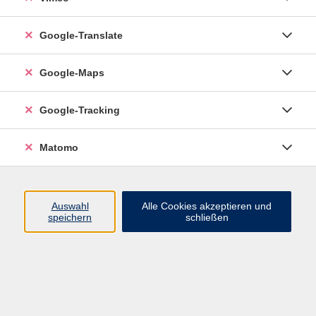
Google-Translate
Deutsch B1.1 abends
Mi. 15.07.2026 18:00
Google-Maps
Esslingen
Google-Tracking
Matomo
Deutsch B1.1 abends
Mo. 05.10.2026 18:00
Esslingen
Auswahl
Alle Cookies akzeptieren und
speichern
schließen