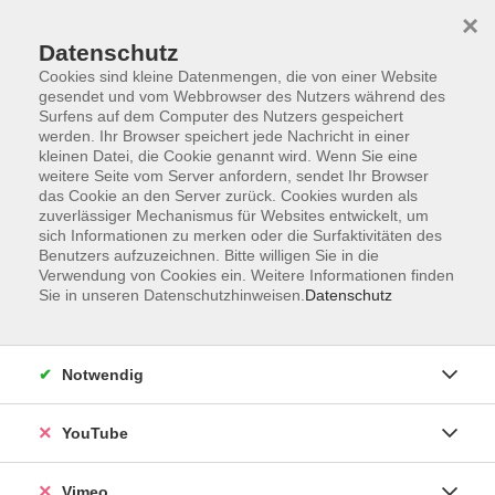
×
Datenschutz
Cookies sind kleine Datenmengen, die von einer Website
gesendet und vom Webbrowser des Nutzers während des
Surfens auf dem Computer des Nutzers gespeichert
Zum Hauptinhalt springen
Sie sind hier:
werden. Ihr Browser speichert jede Nachricht in einer
ÜBER UNS
Unsere Kursleitenden
kleinen Datei, die Cookie genannt wird. Wenn Sie eine
weitere Seite vom Server anfordern, sendet Ihr Browser
das Cookie an den Server zurück. Cookies wurden als
zuverlässiger Mechanismus für Websites entwickelt, um
sich Informationen zu merken oder die Surfaktivitäten des
Benutzers aufzuzeichnen. Bitte willigen Sie in die
Kauffmann, Volker
Verwendung von Cookies ein. Weitere Informationen finden
Sie in unseren Datenschutzhinweisen.
Datenschutz
Notwendig
NLP - Infoabend
YouTube
Do. 15.10.2026 19:00
Hochdorf, Trainingszentrum, Max-Eyth-Str. 17/1
Vimeo