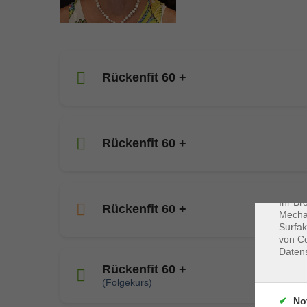
Rückenfit 60 +
Dat
Rückenfit 60 +
Cookie
Webbr
gespei
Cookie
Ihr Br
Rückenfit 60 +
Mechan
Surfak
von Co
Daten
Rückenfit 60 +
(Folgekurs)
No