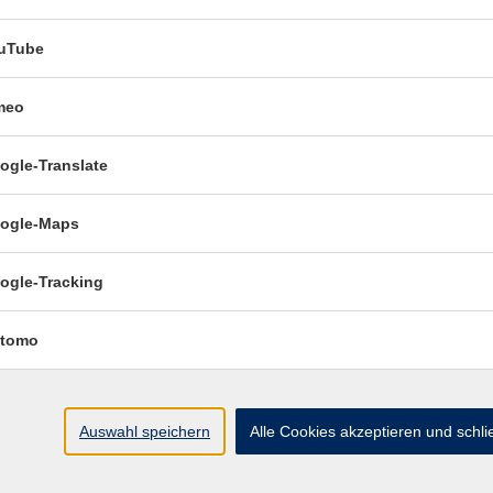
Di. 24.
uTube
Esslin
meo
Di. 24.
ogle-Translate
Esslin
ogle-Maps
Mi. 25.
Esslin
ogle-Tracking
tomo
Auswahl speichern
Alle Cookies akzeptieren und schl