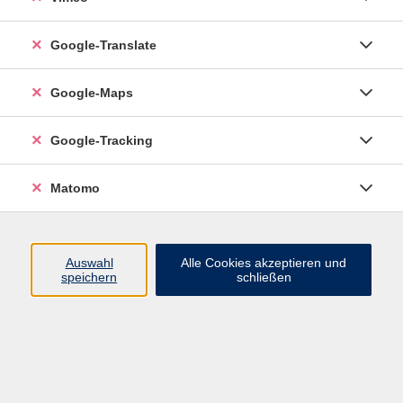
Google-Translate
vhs Esslingen am Neckar
Google-Maps
Volkshochschule
Esslingen am Neckar
Mettinger Straße 125
Google-Tracking
73728 Esslingen am Neckar
Matomo
info@vhs-esslingen.de
Tel: 0711 55021-0
Auswahl
Alle Cookies akzeptieren und
speichern
schließen
Öffnungszeiten:
Mo–Fr vormittags:
9–12.30 Uhr telefonisch und
persönlich erreichbar
Mo–Do nachmittags:
13.30–17 Uhr nur persönlich