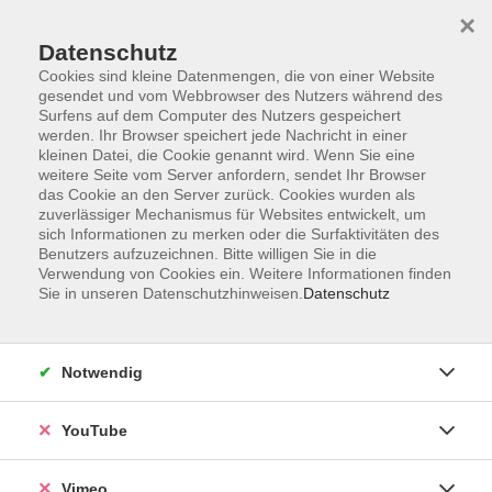
×
Datenschutz
Cookies sind kleine Datenmengen, die von einer Website
gesendet und vom Webbrowser des Nutzers während des
Surfens auf dem Computer des Nutzers gespeichert
Zum Hauptinhalt springen
werden. Ihr Browser speichert jede Nachricht in einer
kleinen Datei, die Cookie genannt wird. Wenn Sie eine
weitere Seite vom Server anfordern, sendet Ihr Browser
Der Kurs konnte nicht gefunden werden.
das Cookie an den Server zurück. Cookies wurden als
zuverlässiger Mechanismus für Websites entwickelt, um
sich Informationen zu merken oder die Surfaktivitäten des
Benutzers aufzuzeichnen. Bitte willigen Sie in die
Verwendung von Cookies ein. Weitere Informationen finden
Sie in unseren Datenschutzhinweisen.
Datenschutz
Social Media
Impressum
Notwendig
AGB
Datenschutzerklärung
YouTube
Sitemap
Widerruf
Vimeo