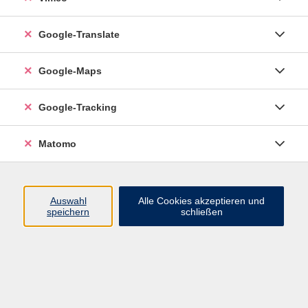
Google-Translate
vhs Esslingen am Neckar
Google-Maps
Volkshochschule
Esslingen am Neckar
Mettinger Straße 125
Google-Tracking
73728 Esslingen am Neckar
Matomo
info@vhs-esslingen.de
Tel: 0711 55021-0
Auswahl
Alle Cookies akzeptieren und
speichern
schließen
Öffnungszeiten:
Mo–Fr vormittags:
9–12.30 Uhr telefonisch und
persönlich erreichbar
Mo–Do nachmittags:
13.30–17 Uhr nur persönlich