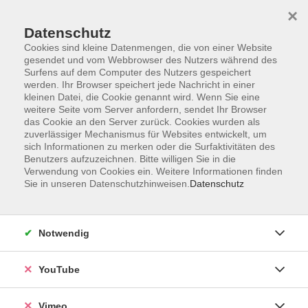
×
Datenschutz
Cookies sind kleine Datenmengen, die von einer Website
gesendet und vom Webbrowser des Nutzers während des
Surfens auf dem Computer des Nutzers gespeichert
Zum Hauptinhalt springen
werden. Ihr Browser speichert jede Nachricht in einer
kleinen Datei, die Cookie genannt wird. Wenn Sie eine
weitere Seite vom Server anfordern, sendet Ihr Browser
Der Kurs konnte nicht gefunden werden.
das Cookie an den Server zurück. Cookies wurden als
zuverlässiger Mechanismus für Websites entwickelt, um
sich Informationen zu merken oder die Surfaktivitäten des
Benutzers aufzuzeichnen. Bitte willigen Sie in die
Verwendung von Cookies ein. Weitere Informationen finden
Sie in unseren Datenschutzhinweisen.
Datenschutz
Social Media
Impressum
Notwendig
AGB
Datenschutzerklärung
YouTube
Sitemap
Widerruf
Vimeo