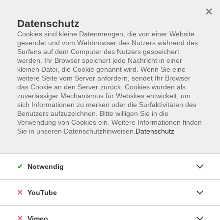
×
Datenschutz
Cookies sind kleine Datenmengen, die von einer Website
gesendet und vom Webbrowser des Nutzers während des
Surfens auf dem Computer des Nutzers gespeichert
Zum Hauptinhalt springen
werden. Ihr Browser speichert jede Nachricht in einer
kleinen Datei, die Cookie genannt wird. Wenn Sie eine
weitere Seite vom Server anfordern, sendet Ihr Browser
das Cookie an den Server zurück. Cookies wurden als
Natur und Umwelt
zuverlässiger Mechanismus für Websites entwickelt, um
sich Informationen zu merken oder die Surfaktivitäten des
Benutzers aufzuzeichnen. Bitte willigen Sie in die
Verwendung von Cookies ein. Weitere Informationen finden
Sie in unseren Datenschutzhinweisen.
Datenschutz
15 Kurse
Notwendig
zurück zu Gesellschaft und Leben
YouTube
Ergebnisse filtern
Vimeo