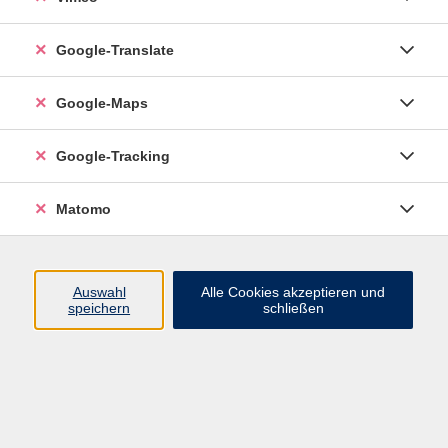
Google-Translate
vhs Esslingen am Neckar
Google-Maps
Volkshochschule
Esslingen am Neckar
Mettinger Straße 125
Google-Tracking
73728 Esslingen am Neckar
Matomo
info@vhs-esslingen.de
Tel: 0711 55021-0
Auswahl
Alle Cookies akzeptieren und
speichern
schließen
Öffnungszeiten:
Mo–Fr vormittags:
9–12.30 Uhr telefonisch und
persönlich erreichbar
Mo–Do nachmittags:
13.30–17 Uhr nur persönlich