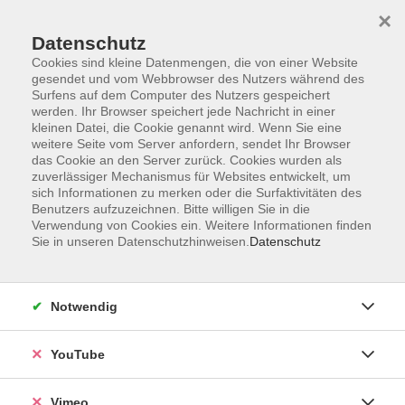
×
Datenschutz
Cookies sind kleine Datenmengen, die von einer Website
gesendet und vom Webbrowser des Nutzers während des
Surfens auf dem Computer des Nutzers gespeichert
Zum Hauptinhalt springen
werden. Ihr Browser speichert jede Nachricht in einer
kleinen Datei, die Cookie genannt wird. Wenn Sie eine
weitere Seite vom Server anfordern, sendet Ihr Browser
Der Kurs konnte nicht gefunden werden.
das Cookie an den Server zurück. Cookies wurden als
zuverlässiger Mechanismus für Websites entwickelt, um
sich Informationen zu merken oder die Surfaktivitäten des
Benutzers aufzuzeichnen. Bitte willigen Sie in die
Verwendung von Cookies ein. Weitere Informationen finden
Sie in unseren Datenschutzhinweisen.
Datenschutz
Social Media
Impressum
Notwendig
AGB
Datenschutzerklärung
YouTube
Sitemap
Widerruf
Vimeo